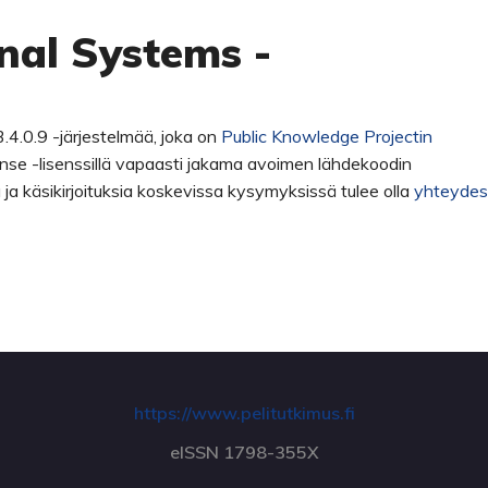
nal Systems -
.4.0.9 -järjestelmää, joka on
Public Knowledge Projectin
nse -lisenssillä vapaasti jakama avoimen lähdekoodin
sua ja käsikirjoituksia koskevissa kysymyksissä tulee olla
yhteydes
https://www.pelitutkimus.fi
eISSN 1798-355X