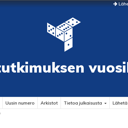
Lähe
tutkimuksen vuosi
Uusin numero
Arkistot
Tietoa julkaisusta
Lähetä 
ä