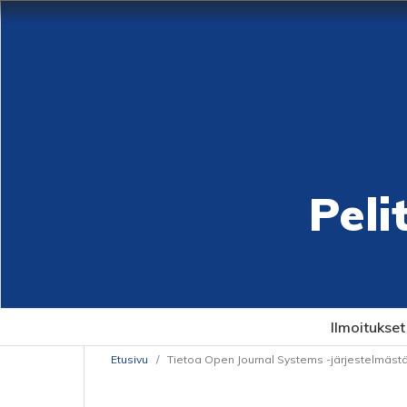
Peli
Ilmoitukset
Etusivu
/
Tietoa Open Journal Systems -järjestelmäst