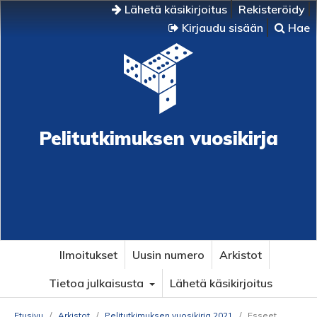
Lähetä käsikirjoitus
Rekisteröidy
Kirjaudu sisään
Hae
Pelitutkimuksen vuosikirja
Ilmoitukset
Uusin numero
Arkistot
Tietoa julkaisusta
Lähetä käsikirjoitus
Etusivu
/
Arkistot
/
Pelitutkimuksen vuosikirja 2021
/
Esseet