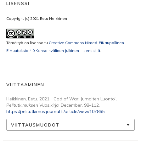
LISENSSI
Copyright (c) 2021 Eetu Heikkinen
Tämä työ on lisensoitu
Creative Commons Nimeä-EiKaupallinen-
EiMuutoksia 4.0 Kansainvälinen Julkinen -lisenssillä
.
VIITTAAMINEN
Heikkinen, Eetu. 2021. “God of War: Jumalten Luonto”.
Pelitutkimuksen Vuosikirja
, December, 98–112.
https://pelitutkimus.journal.fi/article/view/107865
.
VIITTAUSMUODOT