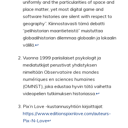
uniformly and the particularities of space and
place matter, yet most digital game and
software histories are silent with respect to
geography”. Kiinnostavasti tämä debatti
“pelihistorian maantieteistä” muistuttaa
globaalihistorian dilemmaa globaalin ja lokaalin
välillä.
↩︎
Vuonna 1999 pariisilaiset psykologit ja
mediatutkijat perustivat yhdistyksen
nimeltään
Observatoire des mondes
numériques en sciences humaines
(OMNST), joka edustaa hyvin tätä vaihetta
videopelien tutkimuksen historiassa.
↩︎
Pix’n Love -kustannusyhtiön kirjoittajat:
https://www.editionspixnlove.com/auteurs-
Pix-N-Love
↩︎