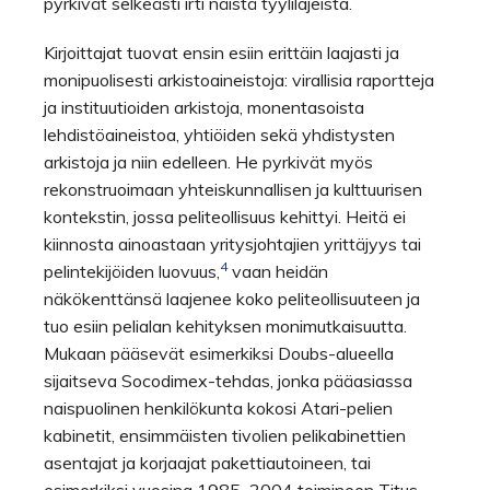
pyrkivät selkeästi irti näistä tyylilajeista.
Kirjoittajat tuovat ensin esiin erittäin laajasti ja
monipuolisesti arkistoaineistoja: virallisia raportteja
ja instituutioiden arkistoja, monentasoista
lehdistöaineistoa, yhtiöiden sekä yhdistysten
arkistoja ja niin edelleen. He pyrkivät myös
rekonstruoimaan yhteiskunnallisen ja kulttuurisen
kontekstin, jossa peliteollisuus kehittyi. Heitä ei
kiinnosta ainoastaan yritysjohtajien yrittäjyys tai
4
pelintekijöiden luovuus,
vaan heidän
näkökenttänsä laajenee koko peliteollisuuteen ja
tuo esiin pelialan kehityksen monimutkaisuutta.
Mukaan pääsevät esimerkiksi Doubs-alueella
sijaitseva Socodimex-tehdas, jonka pääasiassa
naispuolinen henkilökunta kokosi Atari-pelien
kabinetit, ensimmäisten tivolien pelikabinettien
asentajat ja korjaajat pakettiautoineen, tai