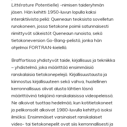
Littérature Potentielle
) -nimisen taideryhmän
jäsen. Hän kehitti 1950-luvun lopulla kaksi
interaktiivista peliä: Queneaun teoksista sovelletun
runokoneen, jossa tietokone poimii satunnaisesti
riimittyvät säkeistöt Queneaun runoista, sekä
tietokoneversion Go-Bang-pelistä, jonka hän
ohjelmoi FORTRAN-kielellä.
Braffortissa yhdistyvät taide, kirjallisuus ja tekniikka
– yhdistelmä, joka määrittää ensimmäisiä
ranskalaisia tietokonepelejä. Kirjallisuustausta ja
kiinnostus kirjallisuuteen sekä vahva, huolellinen
kerronnallisuus olivat alusta lähtien läsnä
määrittävinä tekijöinä ranskalaisissa videopeleissä.
Ne alkoivat tuottaa hedelmää, kun kotitietokoneet
ja pelikonsolit alkoivat 1980-luvulla kehittyä isoksi
ilmiöksi. Ensimmäiset varsinaiset ranskalaiset
video- tai tietokonepelit ovat siis kerronnallisesti ja