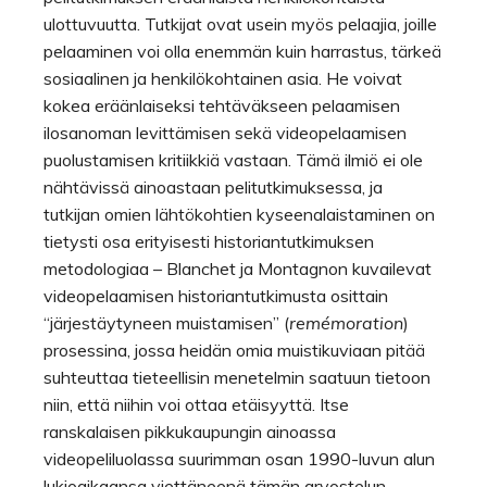
ulottuvuutta. Tutkijat ovat usein myös pelaajia, joille
pelaaminen voi olla enemmän kuin harrastus, tärkeä
sosiaalinen ja henkilökohtainen asia. He voivat
kokea eräänlaiseksi tehtäväkseen pelaamisen
ilosanoman levittämisen sekä videopelaamisen
puolustamisen kritiikkiä vastaan. Tämä ilmiö ei ole
nähtävissä ainoastaan pelitutkimuksessa, ja
tutkijan omien lähtökohtien kyseenalaistaminen on
tietysti osa erityisesti historiantutkimuksen
metodologiaa – Blanchet ja Montagnon kuvailevat
videopelaamisen historiantutkimusta osittain
“järjestäytyneen muistamisen” (
remémoration
)
prosessina, jossa heidän omia muistikuviaan pitää
suhteuttaa tieteellisin menetelmin saatuun tietoon
niin, että niihin voi ottaa etäisyyttä. Itse
ranskalaisen pikkukaupungin ainoassa
videopeliluolassa suurimman osan 1990-luvun alun
lukioaikaansa viettäneenä tämän arvostelun