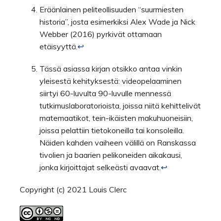
Eräänlainen peliteollisuuden “suurmiesten
historia”, josta esimerkiksi Alex Wade ja Nick
Webber (2016) pyrkivät ottamaan
etäisyyttä.
↩︎
Tässä asiassa kirjan otsikko antaa vinkin
yleisestä kehityksestä: videopelaaminen
siirtyi 60-luvulta 90-luvulle mennessä
tutkimuslaboratorioista, joissa niitä kehittelivät
matemaatikot, tein-ikäisten makuhuoneisiin,
joissa pelattiin tietokoneilla tai konsoleilla.
Näiden kahden vaiheen välillä on Ranskassa
tivolien ja baarien pelikoneiden aikakausi,
jonka kirjoittajat selkeästi avaavat.
↩︎
Copyright (c) 2021 Louis Clerc