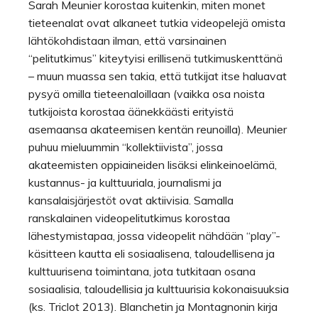
Sarah Meunier korostaa kuitenkin, miten monet
tieteenalat ovat alkaneet tutkia videopelejä omista
lähtökohdistaan ilman, että varsinainen
“pelitutkimus” kiteytyisi erillisenä tutkimuskenttänä
– muun muassa sen takia, että tutkijat itse haluavat
pysyä omilla tieteenaloillaan (vaikka osa noista
tutkijoista korostaa äänekkäästi erityistä
asemaansa akateemisen kentän reunoilla). Meunier
puhuu mieluummin “kollektiivista”, jossa
akateemisten oppiaineiden lisäksi elinkeinoelämä,
kustannus- ja kulttuuriala, journalismi ja
kansalaisjärjestöt ovat aktiivisia. Samalla
ranskalainen videopelitutkimus korostaa
lähestymistapaa, jossa videopelit nähdään “play”-
käsitteen kautta eli sosiaalisena, taloudellisena ja
kulttuurisena toimintana, jota tutkitaan osana
sosiaalisia, taloudellisia ja kulttuurisia kokonaisuuksia
(ks. Triclot 2013). Blanchetin ja Montagnonin kirja