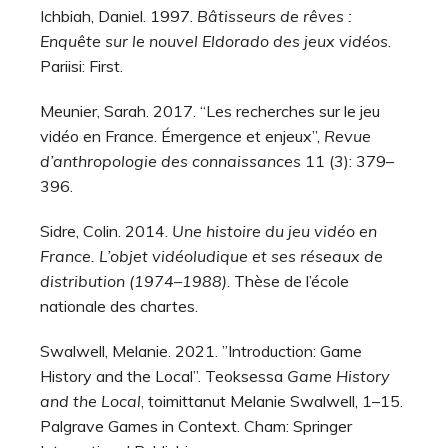
Ichbiah, Daniel. 1997.
Bâtisseurs de rêves :
Enquête sur le nouvel Eldorado des jeux vidéos
.
Pariisi: First.
Meunier, Sarah. 2017. “Les recherches sur le jeu
vidéo en France. Émergence et enjeux”,
Revue
d’anthropologie des connaissances
11 (3): 379–
396.
Sidre, Colin. 2014.
Une histoire du jeu vidéo en
France. L’objet vidéoludique et ses réseaux de
distribution (1974–1988)
. Thèse de l’école
nationale des chartes.
Swalwell, Melanie. 2021. ”Introduction: Game
History and the Local”. Teoksessa
Game History
and the Local
, toimittanut Melanie Swalwell, 1–15.
Palgrave Games in Context. Cham: Springer