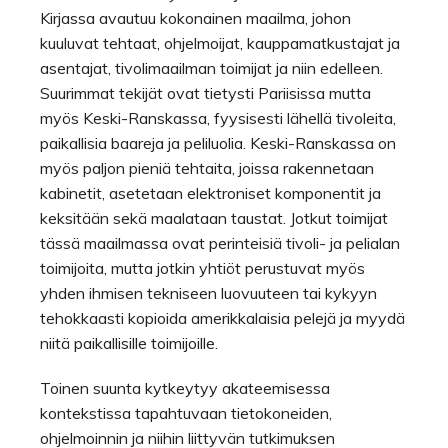
Kirjassa avautuu kokonainen maailma, johon
kuuluvat tehtaat, ohjelmoijat, kauppamatkustajat ja
asentajat, tivolimaailman toimijat ja niin edelleen.
Suurimmat tekijät ovat tietysti Pariisissa mutta
myös Keski-Ranskassa, fyysisesti lähellä tivoleita,
paikallisia baareja ja peliluolia. Keski-Ranskassa on
myös paljon pieniä tehtaita, joissa rakennetaan
kabinetit, asetetaan elektroniset komponentit ja
keksitään sekä maalataan taustat. Jotkut toimijat
tässä maailmassa ovat perinteisiä tivoli- ja pelialan
toimijoita, mutta jotkin yhtiöt perustuvat myös
yhden ihmisen tekniseen luovuuteen tai kykyyn
tehokkaasti kopioida amerikkalaisia pelejä ja myydä
niitä paikallisille toimijoille.
Toinen suunta kytkeytyy akateemisessa
kontekstissa tapahtuvaan tietokoneiden,
ohjelmoinnin ja niihin liittyvän tutkimuksen