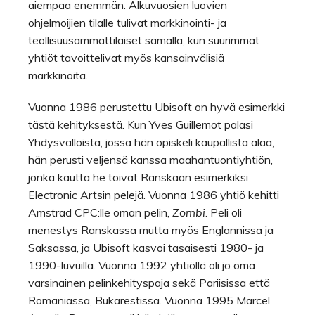
aiempaa enemmän. Alkuvuosien luovien
ohjelmoijien tilalle tulivat markkinointi- ja
teollisuusammattilaiset samalla, kun suurimmat
yhtiöt tavoittelivat myös kansainvälisiä
markkinoita.
Vuonna 1986 perustettu Ubisoft on hyvä esimerkki
tästä kehityksestä. Kun Yves Guillemot palasi
Yhdysvalloista, jossa hän opiskeli kaupallista alaa,
hän perusti veljensä kanssa maahantuontiyhtiön,
jonka kautta he toivat Ranskaan esimerkiksi
Electronic Artsin pelejä. Vuonna 1986 yhtiö kehitti
Amstrad CPC:lle oman pelin,
Zombi
. Peli oli
menestys Ranskassa mutta myös Englannissa ja
Saksassa, ja Ubisoft kasvoi tasaisesti 1980- ja
1990-luvuilla. Vuonna 1992 yhtiöllä oli jo oma
varsinainen pelinkehityspaja sekä Pariisissa että
Romaniassa, Bukarestissa. Vuonna 1995 Marcel