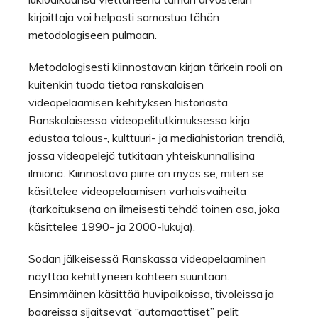
kirjoittaja voi helposti samastua tähän
metodologiseen pulmaan.
Metodologisesti kiinnostavan kirjan tärkein rooli on
kuitenkin tuoda tietoa ranskalaisen
videopelaamisen kehityksen historiasta.
Ranskalaisessa videopelitutkimuksessa kirja
edustaa talous-, kulttuuri- ja mediahistorian trendiä,
jossa videopelejä tutkitaan yhteiskunnallisina
ilmiönä. Kiinnostava piirre on myös se, miten se
käsittelee videopelaamisen varhaisvaiheita
(tarkoituksena on ilmeisesti tehdä toinen osa, joka
käsittelee 1990- ja 2000-lukuja).
Sodan jälkeisessä Ranskassa videopelaaminen
näyttää kehittyneen kahteen suuntaan.
Ensimmäinen käsittää huvipaikoissa, tivoleissa ja
baareissa sijaitsevat “automaattiset” pelit