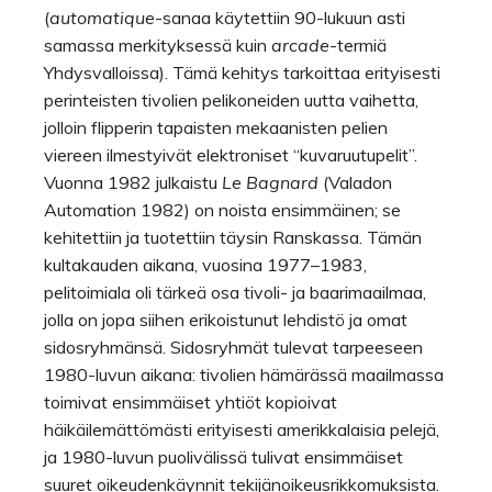
(
automatique
-sanaa käytettiin 90-lukuun asti
samassa merkityksessä kuin
arcade
-termiä
Yhdysvalloissa). Tämä kehitys tarkoittaa erityisesti
perinteisten tivolien pelikoneiden uutta vaihetta,
jolloin flipperin tapaisten mekaanisten pelien
viereen ilmestyivät elektroniset “kuvaruutupelit”.
Vuonna 1982 julkaistu
Le Bagnard
(Valadon
Automation 1982) on noista ensimmäinen; se
kehitettiin ja tuotettiin täysin Ranskassa. Tämän
kultakauden aikana, vuosina 1977–1983,
pelitoimiala oli tärkeä osa tivoli- ja baarimaailmaa,
jolla on jopa siihen erikoistunut lehdistö ja omat
sidosryhmänsä. Sidosryhmät tulevat tarpeeseen
1980-luvun aikana: tivolien hämärässä maailmassa
toimivat ensimmäiset yhtiöt kopioivat
häikäilemättömästi erityisesti amerikkalaisia pelejä,
ja 1980-luvun puolivälissä tulivat ensimmäiset
suuret oikeudenkäynnit tekijänoikeusrikkomuksista.