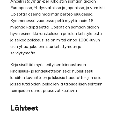
Ancelin
Rayman
-peli julkaistiin samaan aikaan
Euroopassa, Yhdysvalloissa ja Japanissa, ja varmisti
Ubisoftin asema maailman peliteollisuudessa.
Kymmenessä vuodessa peliä myytiin noin 18
miljonaa kappaleetta. Ubisoft on samaan aikaan
hyvä esimerkki ranskalaisen pelialan kehityksestä
ja selkeä poikkeus: se on miltei ainoa 1980-luvun
alun yhtiö, joka onnistui kehittymään ja
selviytymään.
Kirja sisältää myös erityisen kiinnostavan
kirjallisuus- ja lähdeluettelon sekä huolellisesti
laaditun kuvaliitteen ja lukuisia haastattelujen osia,
joissa tutkijoiden, pelaajien ja taloudellisen sektorin
toimijoiden äänet pääsevät kuuluviin.
Lähteet