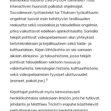
esimerkiksi vuosina 1985–2004 toimineen Titus
Interactiven huonosti palkatut ohjelmoijat.
Socodimexin työtaistelut tai Tituksen työkulttuurin
ongelmat tuovat esiin kehittyvän teollisuuden
raakuutta sekä sosiaalisia ja taloudellisia ongelmia,
jotka vaikuttavat edelleen ajankohtaisilta. Samalla
tekijät pohtivat videopelaamisen alun yhteyksiä
tietotekniikkaan ja kirjallisuuteen sekä taide- ja
kulttuurialaan. Kirjan lähtökohta on siis samaan
aikaan elinkeino- ja taloushistoria, jossa tekijät
pohtivat taloudellisen sektorin nousua ja
vakiintumista, teknologian historia, kulttuurihistoria,
sekä videopelaamisen fyysiset ulottuvuudet
5
(esineet, paikat jne.).
Kirjoittajat pohtivat myös kiinnostavasti
henkilökohtaisia sidoksiaan ilmiöön, jota he tutkivat.
Johdanto ja Matthieu Triclot’n esipuhe käsittelevät
pelitutkimuksen eräänlaista henkilökohtaista