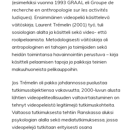
(esimerkiksi vuonna 1993 GRAAL eli
Groupe de
recherche en anthropologie sur les activités
ludiques
). Ensimmäinen videopeliä käsittelevä
väitöskirja, Laurent Trémelin (2001) työ, tuli
sosiologian alalta ja käsitteli sekä video- että
roolipelaamista. Metodologisesti väitöskirja oli
antropologinen eri tahojen ja toimijoiden sekä
heidän toimintansa havainnointiin perustuva – kirja
käsitteli pelaamisen tapoja ja paikkoja teinien
makuuhuoneista pelikauppoihin.
Jos Trémelin oli pakko johdannossa puolustaa
tutkimusobjektiensa vakavuutta, 2000-luvun alusta
lähtien videopeliteollisuuden valtavirtaistuminen on
tehnyt videopeleistä legitiimejä tutkimuskohteita.
Valtaosa tutkimuksesta tehtiin Ranskassa aluksi
psykologian alalla sekä mediatutkimuksessa, jossa
videopelejä tutkitaan erityisesti osana