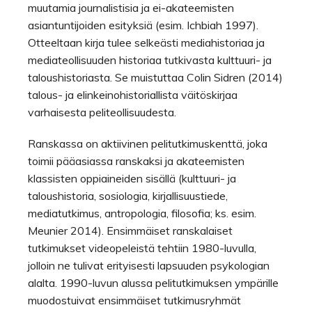
muutamia journalistisia ja ei-akateemisten
asiantuntijoiden esityksiä (esim. Ichbiah 1997).
Otteeltaan kirja tulee selkeästi mediahistoriaa ja
mediateollisuuden historiaa tutkivasta kulttuuri- ja
taloushistoriasta. Se muistuttaa Colin Sidren (2014)
talous- ja elinkeinohistoriallista väitöskirjaa
varhaisesta peliteollisuudesta.
Ranskassa on aktiivinen pelitutkimuskenttä, joka
toimii pääasiassa ranskaksi ja akateemisten
klassisten oppiaineiden sisällä (kulttuuri- ja
taloushistoria, sosiologia, kirjallisuustiede,
mediatutkimus, antropologia, filosofia; ks. esim.
Meunier 2014). Ensimmäiset ranskalaiset
tutkimukset videopeleistä tehtiin 1980-luvulla,
jolloin ne tulivat erityisesti lapsuuden psykologian
alalta. 1990-luvun alussa pelitutkimuksen ympärille
muodostuivat ensimmäiset tutkimusryhmät