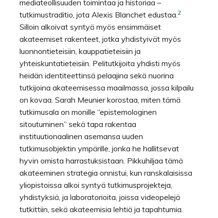
mediateollisuuden toimintaa ja historiaa –
2
tutkimustraditio, jota Alexis Blanchet edustaa.
Silloin alkoivat syntyä myös ensimmäiset
akateemiset rakenteet, jotka yhdistyivät myös
luonnontieteisiin, kauppatieteisiin ja
yhteiskuntatieteisiin. Pelitutkijoita yhdisti myös
heidän identiteettinsä pelaajina sekä nuorina
tutkijoina akateemisessa maailmassa, jossa kilpailu
on kovaa. Sarah Meunier korostaa, miten tämä
tutkimusala on monille “epistemologinen
sitoutuminen” sekä tapa rakentaa
instituutionaalinen asemansa uuden
tutkimusobjektin ympärille, jonka he hallitsevat
hyvin omista harrastuksistaan. Pikkuhiljaa tämä
akateeminen strategia onnistui, kun ranskalaisissa
yliopistoissa alkoi syntyä tutkimusprojekteja,
yhdistyksiä, ja laboratorioita, joissa videopelejä
tutkittiin, sekä akateemisia lehtiä ja tapahtumia.