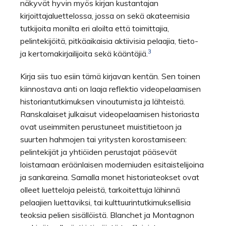
näkyvät hyvin myös kirjan kustantajan
kirjoittajaluettelossa, jossa on sekä akateemisia
tutkijoita monilta eri aloilta että toimittajia,
pelintekijöitä, pitkäaikaisia aktiivisia pelaajia, tieto-
3
ja kertomakirjailijoita sekä kääntäjiä.
Kirja siis tuo esiin tämä kirjavan kentän. Sen toinen
kiinnostava anti on laaja reflektio videopelaamisen
historiantutkimuksen vinoutumista ja lähteistä.
Ranskalaiset julkaisut videopelaamisen historiasta
ovat useimmiten perustuneet muistitietoon ja
suurten hahmojen tai yritysten korostamiseen:
pelintekijät ja yhtiöiden perustajat pääsevät
loistamaan eräänlaisen moderniuden esitaistelijoina
ja sankareina. Samalla monet historiateokset ovat
olleet luetteloja peleistä, tarkoitettuja lähinnä
pelaajien luettaviksi, tai kulttuurintutkimuksellisia
teoksia pelien sisällöistä. Blanchet ja Montagnon