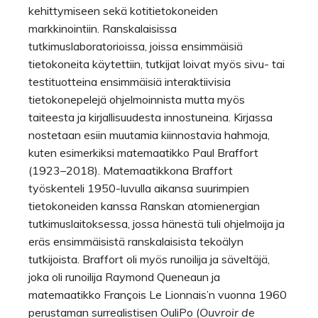
kehittymiseen sekä kotitietokoneiden
markkinointiin. Ranskalaisissa
tutkimuslaboratorioissa, joissa ensimmäisiä
tietokoneita käytettiin, tutkijat loivat myös sivu- tai
testituotteina ensimmäisiä interaktiivisia
tietokonepelejä ohjelmoinnista mutta myös
taiteesta ja kirjallisuudesta innostuneina. Kirjassa
nostetaan esiin muutamia kiinnostavia hahmoja,
kuten esimerkiksi matemaatikko Paul Braffort
(1923–2018). Matemaatikkona Braffort
työskenteli 1950-luvulla aikansa suurimpien
tietokoneiden kanssa Ranskan atomienergian
tutkimuslaitoksessa, jossa hänestä tuli ohjelmoija ja
eräs ensimmäisistä ranskalaisista tekoälyn
tutkijoista. Braffort oli myös runoilija ja säveltäjä,
joka oli runoilija Raymond Queneaun ja
matemaatikko François Le Lionnais’n vuonna 1960
perustaman surrealistisen OuliPo (
Ouvroir de