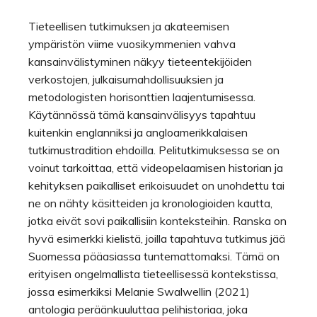
Tieteellisen tutkimuksen ja akateemisen
ympäristön viime vuosikymmenien vahva
kansainvälistyminen näkyy tieteentekijöiden
verkostojen, julkaisumahdollisuuksien ja
metodologisten horisonttien laajentumisessa.
Käytännössä tämä kansainvälisyys tapahtuu
kuitenkin englanniksi ja angloamerikkalaisen
tutkimustradition ehdoilla. Pelitutkimuksessa se on
voinut tarkoittaa, että videopelaamisen historian ja
kehityksen paikalliset erikoisuudet on unohdettu tai
ne on nähty käsitteiden ja kronologioiden kautta,
jotka eivät sovi paikallisiin konteksteihin. Ranska on
hyvä esimerkki kielistä, joilla tapahtuva tutkimus jää
Suomessa pääasiassa tuntemattomaksi. Tämä on
erityisen ongelmallista tieteellisessä kontekstissa,
jossa esimerkiksi Melanie Swalwellin (2021)
antologia peräänkuuluttaa pelihistoriaa, joka