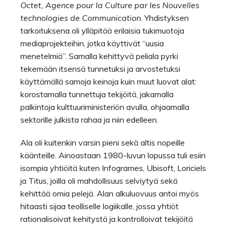
Octet, Agence pour la Culture par les Nouvelles
technologies de Communication
. Yhdistyksen
tarkoituksena oli ylläpitää erilaisia tukimuotoja
mediaprojekteihin, jotka käyttivät “uusia
menetelmiä”. Samalla kehittyvä peliala pyrki
tekemään itsensä tunnetuksi ja arvostetuksi
käyttämällä samoja keinoja kuin muut luovat alat:
korostamalla tunnettuja tekijöitä, jakamalla
palkintoja kulttuuriministeriön avulla, ohjaamalla
sektorille julkista rahaa ja niin edelleen.
Ala oli kuitenkin varsin pieni sekä altis nopeille
käänteille. Ainoastaan 1980-luvun lopussa tuli esiin
isompia yhtiöitä kuten Infogrames, Ubisoft, Loriciels
ja Titus, joilla oli mahdollisuus selviytyä sekä
kehittää omia pelejä. Alan alkuluovuus antoi myös
hitaasti sijaa teolliselle logiikalle, jossa yhtiöt
rationalisoivat kehitystä ja kontrolloivat tekijöitä