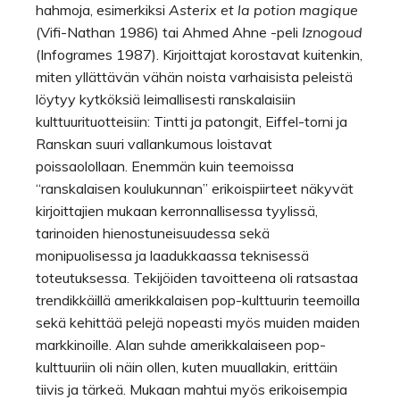
hahmoja, esimerkiksi
Asterix et la potion magique
(Vifi-Nathan 1986) tai Ahmed Ahne -peli
Iznogoud
(Infogrames 1987). Kirjoittajat korostavat kuitenkin,
miten yllättävän vähän noista varhaisista peleistä
löytyy kytköksiä leimallisesti ranskalaisiin
kulttuurituotteisiin: Tintti ja patongit, Eiffel-torni ja
Ranskan suuri vallankumous loistavat
poissaolollaan. Enemmän kuin teemoissa
“ranskalaisen koulukunnan” erikoispiirteet näkyvät
kirjoittajien mukaan kerronnallisessa tyylissä,
tarinoiden hienostuneisuudessa sekä
monipuolisessa ja laadukkaassa teknisessä
toteutuksessa. Tekijöiden tavoitteena oli ratsastaa
trendikkäillä amerikkalaisen pop-kulttuurin teemoilla
sekä kehittää pelejä nopeasti myös muiden maiden
markkinoille. Alan suhde amerikkalaiseen pop-
kulttuuriin oli näin ollen, kuten muuallakin, erittäin
tiivis ja tärkeä. Mukaan mahtui myös erikoisempia