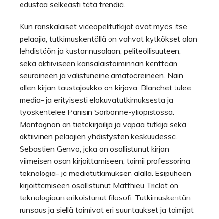
edustaa selkeästi tätä trendiä.
Kun ranskalaiset videopelitutkijat ovat myös itse
pelaajia, tutkimuskentällä on vahvat kytkökset alan
lehdistöön ja kustannusalaan, peliteollisuuteen,
sekä aktiiviseen kansalaistoiminnan kenttään
seuroineen ja valistuneine amatööreineen. Näin
ollen kirjan taustajoukko on kirjava. Blanchet tulee
media- ja erityisesti elokuvatutkimuksesta ja
työskentelee Pariisin Sorbonne-yliopistossa.
Montagnon on tietokirjailija ja vapaa tutkija sekä
aktiivinen pelaajien yhdistysten keskuudessa.
Sebastien Genvo, joka on osallistunut kirjan
viimeisen osan kirjoittamiseen, toimii professorina
teknologia- ja mediatutkimuksen alalla. Esipuheen
kirjoittamiseen osallistunut Matthieu Triclot on
teknologiaan erikoistunut filosofi. Tutkimuskentän
runsaus ja siellä toimivat eri suuntaukset ja toimijat