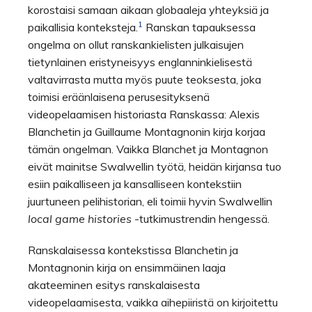
korostaisi samaan aikaan globaaleja yhteyksiä ja
1
paikallisia konteksteja.
Ranskan tapauksessa
ongelma on ollut ranskankielisten julkaisujen
tietynlainen eristyneisyys englanninkielisestä
valtavirrasta mutta myös puute teoksesta, joka
toimisi eräänlaisena perusesityksenä
videopelaamisen historiasta Ranskassa: Alexis
Blanchetin ja Guillaume Montagnonin kirja korjaa
tämän ongelman. Vaikka Blanchet ja Montagnon
eivät mainitse Swalwellin työtä, heidän kirjansa tuo
esiin paikalliseen ja kansalliseen kontekstiin
juurtuneen pelihistorian, eli toimii hyvin Swalwellin
local game histories
-tutkimustrendin hengessä.
Ranskalaisessa kontekstissa Blanchetin ja
Montagnonin kirja on ensimmäinen laaja
akateeminen esitys ranskalaisesta
videopelaamisesta, vaikka aihepiiristä on kirjoitettu