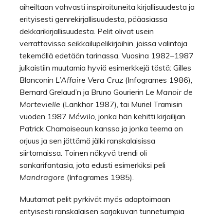
aiheiltaan vahvasti inspiroituneita kirjallisuudesta ja
erityisesti genrekirjallisuudesta, pääasiassa
dekkarikirjallisuudesta. Pelit olivat usein
verrattavissa seikkailupelikirjoihin, joissa valintoja
tekemällä edetään tarinassa. Vuosina 1982–1987
julkaistiin muutamia hyviä esimerkkejä tästä: Gilles
Blanconin
L’Affaire Vera Cruz
(Infogrames 1986),
Bernard Grelaud’n ja Bruno Gourierin
Le Manoir de
Mortevielle
(Lankhor 1987), tai Muriel Tramisin
vuoden 1987
Méwilo
, jonka hän kehitti kirjailijan
Patrick Chamoiseaun kanssa ja jonka teema on
orjuus ja sen jättämä jälki ranskalaisissa
siirtomaissa. Toinen näkyvä trendi oli
sankarifantasia, jota edusti esimerkiksi peli
Mandragore
(Infogrames 1985).
Muutamat pelit pyrkivät myös adaptoimaan
erityisesti ranskalaisen sarjakuvan tunnetuimpia