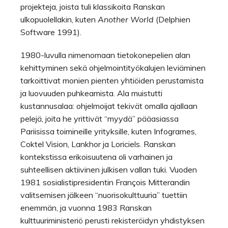
projekteja, joista tuli klassikoita Ranskan
ulkopuolellakin, kuten
Another World
(Delphien
Software 1991).
1980-luvulla nimenomaan tietokonepelien alan
kehittyminen sekä ohjelmointityökalujen leviäminen
tarkoittivat monien pienten yhtiöiden perustamista
ja luovuuden puhkeamista. Ala muistutti
kustannusalaa: ohjelmoijat tekivät omalla ajallaan
pelejä, joita he yrittivät “myydä” pääasiassa
Pariisissa toimineille yrityksille, kuten Infogrames,
Coktel Vision, Lankhor ja Loriciels. Ranskan
kontekstissa erikoisuutena oli varhainen ja
suhteellisen aktiivinen julkisen vallan tuki. Vuoden
1981 sosialistipresidentin François Mitterandin
valitsemisen jälkeen “nuorisokulttuuria” tuettiin
enemmän, ja vuonna 1983 Ranskan
kulttuuriministeriö perusti rekisteröidyn yhdistyksen