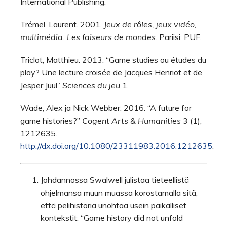
International Publishing.
Trémel, Laurent. 2001.
Jeux de rôles, jeux vidéo,
multimédia. Les faiseurs de mondes
. Pariisi: PUF.
Triclot, Matthieu. 2013. “Game studies ou études du
play? Une lecture croisée de Jacques Henriot et de
Jesper Juul”
Sciences du jeu
1.
Wade, Alex ja Nick Webber. 2016. “A future for
game histories?”
Cogent Arts & Humanities
3 (1),
1212635.
http://dx.doi.org/10.1080/23311983.2016.1212635
.
Johdannossa Swalwell julistaa tieteellistä
ohjelmansa muun muassa korostamalla sitä,
että pelihistoria unohtaa usein paikalliset
kontekstit: “Game history did not unfold