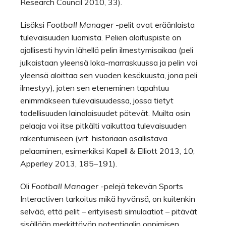
Research Council 2010, 33).
Lisäksi
Football Manager
-pelit ovat eräänlaista
tulevaisuuden luomista. Pelien aloituspiste on
ajallisesti hyvin lähellä pelin ilmestymisaikaa (peli
julkaistaan yleensä loka-marraskuussa ja pelin voi
yleensä aloittaa sen vuoden kesäkuusta, jona peli
ilmestyy), joten sen eteneminen tapahtuu
enimmäkseen tulevaisuudessa, jossa tietyt
todellisuuden lainalaisuudet pätevät. Muilta osin
pelaaja voi itse pitkälti vaikuttaa tulevaisuuden
rakentumiseen (vrt. historiaan osallistava
pelaaminen, esimerkiksi Kapell & Elliott 2013, 10;
Apperley 2013, 185–191).
Oli
Football Manager
-pelejä tekevän Sports
Interactiven tarkoitus mikä hyvänsä, on kuitenkin
selvää, että pelit – erityisesti simulaatiot – pitävät
sisällään merkittävän potentiaalin oppimisen,