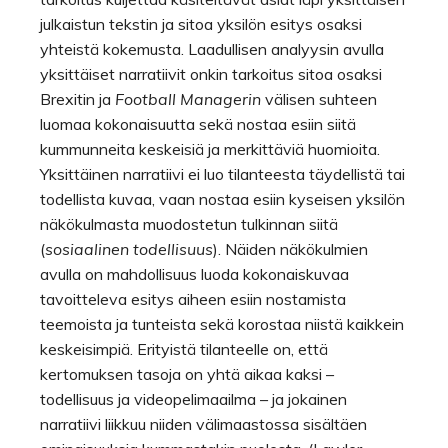
julkaistun tekstin ja sitoa yksilön esitys osaksi
yhteistä kokemusta. Laadullisen analyysin avulla
yksittäiset narratiivit onkin tarkoitus sitoa osaksi
Brexitin ja
Football Managerin
välisen suhteen
luomaa kokonaisuutta sekä nostaa esiin siitä
kummunneita keskeisiä ja merkittäviä huomioita.
Yksittäinen narratiivi ei luo tilanteesta täydellistä tai
todellista kuvaa, vaan nostaa esiin kyseisen yksilön
näkökulmasta muodostetun tulkinnan siitä
(
sosiaalinen todellisuus
). Näiden näkökulmien
avulla on mahdollisuus luoda kokonaiskuvaa
tavoitteleva esitys aiheen esiin nostamista
teemoista ja tunteista sekä korostaa niistä kaikkein
keskeisimpiä. Erityistä tilanteelle on, että
kertomuksen tasoja on yhtä aikaa kaksi –
todellisuus ja videopelimaailma – ja jokainen
narratiivi liikkuu niiden välimaastossa sisältäen