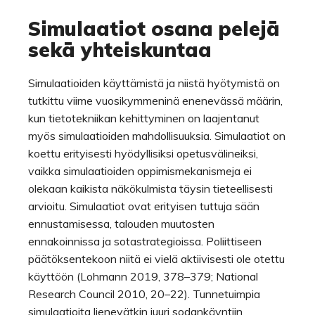
Simulaatiot osana pelejä
sekä yhteiskuntaa
Simulaatioiden käyttämistä ja niistä hyötymistä on
tutkittu viime vuosikymmeninä enenevässä määrin,
kun tietotekniikan kehittyminen on laajentanut
myös simulaatioiden mahdollisuuksia. Simulaatiot on
koettu erityisesti hyödyllisiksi opetusvälineiksi,
vaikka simulaatioiden oppimismekanismeja ei
olekaan kaikista näkökulmista täysin tieteellisesti
arvioitu. Simulaatiot ovat erityisen tuttuja sään
ennustamisessa, talouden muutosten
ennakoinnissa ja sotastrategioissa. Poliittiseen
päätöksentekoon niitä ei vielä aktiivisesti ole otettu
käyttöön (Lohmann 2019, 378–379; National
Research Council 2010, 20–22). Tunnetuimpia
simulaatioita lienevätkin juuri sodankäyntiin