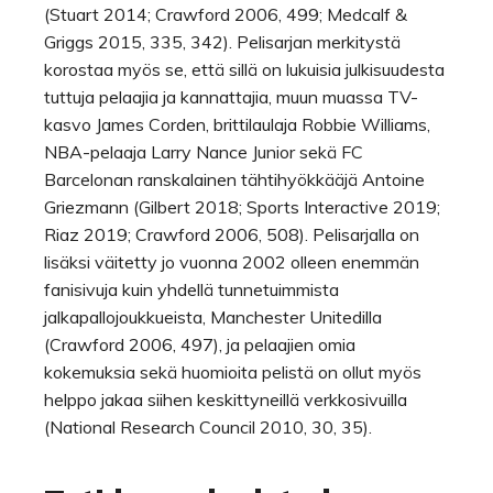
(Stuart 2014; Crawford 2006, 499; Medcalf &
Griggs 2015, 335, 342). Pelisarjan merkitystä
korostaa myös se, että sillä on lukuisia julkisuudesta
tuttuja pelaajia ja kannattajia, muun muassa TV-
kasvo James Corden, brittilaulaja Robbie Williams,
NBA-pelaaja Larry Nance Junior sekä FC
Barcelonan ranskalainen tähtihyökkääjä Antoine
Griezmann (Gilbert 2018; Sports Interactive 2019;
Riaz 2019; Crawford 2006, 508). Pelisarjalla on
lisäksi väitetty jo vuonna 2002 olleen enemmän
fanisivuja kuin yhdellä tunnetuimmista
jalkapallojoukkueista, Manchester Unitedilla
(Crawford 2006, 497), ja pelaajien omia
kokemuksia sekä huomioita pelistä on ollut myös
helppo jakaa siihen keskittyneillä verkkosivuilla
(National Research Council 2010, 30, 35).