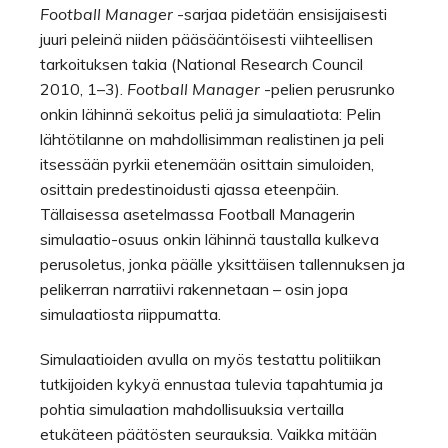
Football Manager
-sarjaa pidetään ensisijaisesti
juuri peleinä niiden pääsääntöisesti viihteellisen
tarkoituksen takia (National Research Council
2010, 1–3).
Football Manager
-pelien perusrunko
onkin lähinnä sekoitus peliä ja simulaatiota: Pelin
lähtötilanne on mahdollisimman realistinen ja peli
itsessään pyrkii etenemään osittain simuloiden,
osittain predestinoidusti ajassa eteenpäin.
Tällaisessa asetelmassa Football Managerin
simulaatio-osuus onkin lähinnä taustalla kulkeva
perusoletus, jonka päälle yksittäisen tallennuksen ja
pelikerran narratiivi rakennetaan – osin jopa
simulaatiosta riippumatta.
Simulaatioiden avulla on myös testattu politiikan
tutkijoiden kykyä ennustaa tulevia tapahtumia ja
pohtia simulaation mahdollisuuksia vertailla
etukäteen päätösten seurauksia. Vaikka mitään