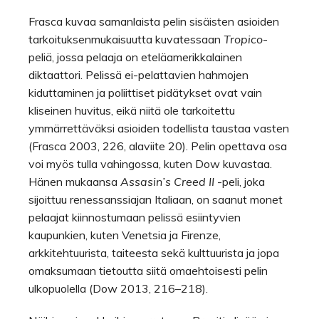
Frasca kuvaa samanlaista pelin sisäisten asioiden
tarkoituksenmukaisuutta kuvatessaan
Tropico
-
peliä, jossa pelaaja on eteläamerikkalainen
diktaattori. Pelissä ei-pelattavien hahmojen
kiduttaminen ja poliittiset pidätykset ovat vain
kliseinen huvitus, eikä niitä ole tarkoitettu
ymmärrettäväksi asioiden todellista taustaa vasten
(Frasca 2003, 226, alaviite 20). Pelin opettava osa
voi myös tulla vahingossa, kuten Dow kuvastaa.
Hänen mukaansa
Assasin’s Creed II
-peli, joka
sijoittuu renessanssiajan Italiaan, on saanut monet
pelaajat kiinnostumaan pelissä esiintyvien
kaupunkien, kuten Venetsia ja Firenze,
arkkitehtuurista, taiteesta sekä kulttuurista ja jopa
omaksumaan tietoutta siitä omaehtoisesti pelin
ulkopuolella (Dow 2013, 216–218).