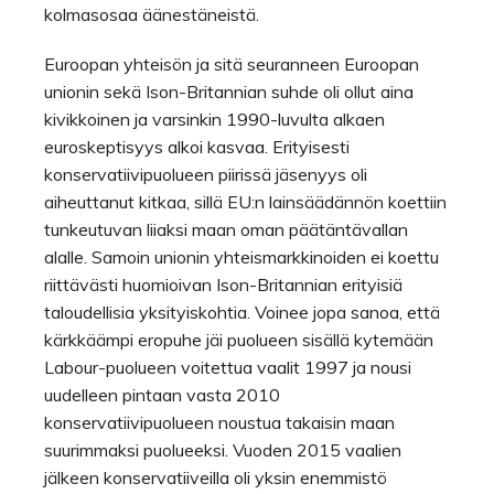
kolmasosaa äänestäneistä.
Euroopan yhteisön ja sitä seuranneen Euroopan
unionin sekä Ison-Britannian suhde oli ollut aina
kivikkoinen ja varsinkin 1990-luvulta alkaen
euroskeptisyys alkoi kasvaa. Erityisesti
konservatiivipuolueen piirissä jäsenyys oli
aiheuttanut kitkaa, sillä EU:n lainsäädännön koettiin
tunkeutuvan liiaksi maan oman päätäntävallan
alalle. Samoin unionin yhteismarkkinoiden ei koettu
riittävästi huomioivan Ison-Britannian erityisiä
taloudellisia yksityiskohtia. Voinee jopa sanoa, että
kärkkäämpi eropuhe jäi puolueen sisällä kytemään
Labour-puolueen voitettua vaalit 1997 ja nousi
uudelleen pintaan vasta 2010
konservatiivipuolueen noustua takaisin maan
suurimmaksi puolueeksi. Vuoden 2015 vaalien
jälkeen konservatiiveilla oli yksin enemmistö