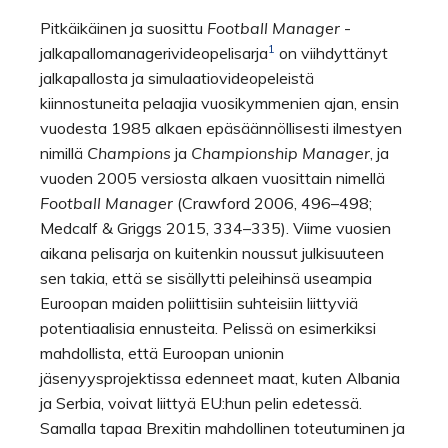
Pitkäikäinen ja suosittu
Football Manager
-
1
jalkapallomanagerivideopelisarja
on viihdyttänyt
jalkapallosta ja simulaatiovideopeleistä
kiinnostuneita pelaajia vuosikymmenien ajan, ensin
vuodesta 1985 alkaen epäsäännöllisesti ilmestyen
nimillä
Champions
ja
Championship Manager
, ja
vuoden 2005 versiosta alkaen vuosittain nimellä
Football Manager
(Crawford 2006, 496–498;
Medcalf & Griggs 2015, 334–335). Viime vuosien
aikana pelisarja on kuitenkin noussut julkisuuteen
sen takia, että se sisällytti peleihinsä useampia
Euroopan maiden poliittisiin suhteisiin liittyviä
potentiaalisia ennusteita. Pelissä on esimerkiksi
mahdollista, että Euroopan unionin
jäsenyysprojektissa edenneet maat, kuten Albania
ja Serbia, voivat liittyä EU:hun pelin edetessä.
Samalla tapaa Brexitin mahdollinen toteutuminen ja