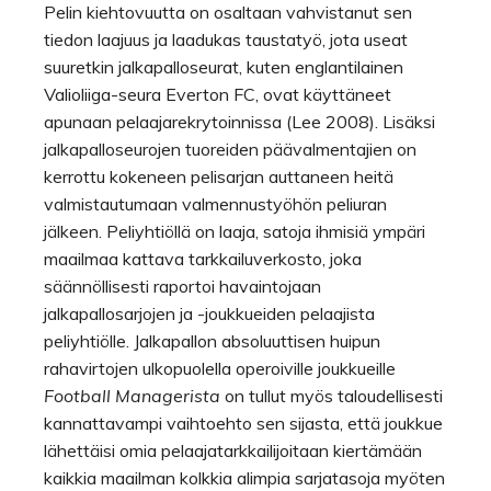
Pelin kiehtovuutta on osaltaan vahvistanut sen
tiedon laajuus ja laadukas taustatyö, jota useat
suuretkin jalkapalloseurat, kuten englantilainen
Valioliiga-seura Everton FC, ovat käyttäneet
apunaan pelaajarekrytoinnissa (Lee 2008). Lisäksi
jalkapalloseurojen tuoreiden päävalmentajien on
kerrottu kokeneen pelisarjan auttaneen heitä
valmistautumaan valmennustyöhön peliuran
jälkeen. Peliyhtiöllä on laaja, satoja ihmisiä ympäri
maailmaa kattava tarkkailuverkosto, joka
säännöllisesti raportoi havaintojaan
jalkapallosarjojen ja -joukkueiden pelaajista
peliyhtiölle. Jalkapallon absoluuttisen huipun
rahavirtojen ulkopuolella operoiville joukkueille
Football Managerista
on tullut myös taloudellisesti
kannattavampi vaihtoehto sen sijasta, että joukkue
lähettäisi omia pelaajatarkkailijoitaan kiertämään
kaikkia maailman kolkkia alimpia sarjatasoja myöten