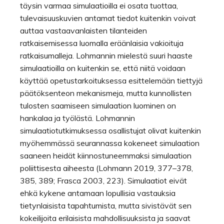
täysin varmaa simulaatioilla ei osata tuottaa,
tulevaisuuskuvien antamat tiedot kuitenkin voivat
auttaa vastaavanlaisten tilanteiden
ratkaisemisessa luomalla eräänlaisia vakioituja
ratkaisumalleja. Lohmannin mielestä suuri haaste
simulaatioilla on kuitenkin se, että niitä voidaan
käyttää opetustarkoituksessa esittelemään tiettyjä
päätöksenteon mekanismeja, mutta kunnollisten
tulosten saamiseen simulaation luominen on
hankalaa ja työlästä. Lohmannin
simulaatiotutkimuksessa osallistujat olivat kuitenkin
myöhemmässä seurannassa kokeneet simulaation
saaneen heidät kiinnostuneemmaksi simulaation
poliittisesta aiheesta (Lohmann 2019, 377–378,
385, 389; Frasca 2003, 223). Simulaatiot eivät
ehkä kykene antamaan lopullisia vastauksia
tietynlaisista tapahtumista, mutta sivistävät sen
kokeilijoita erilaisista mahdollisuuksista ja saavat