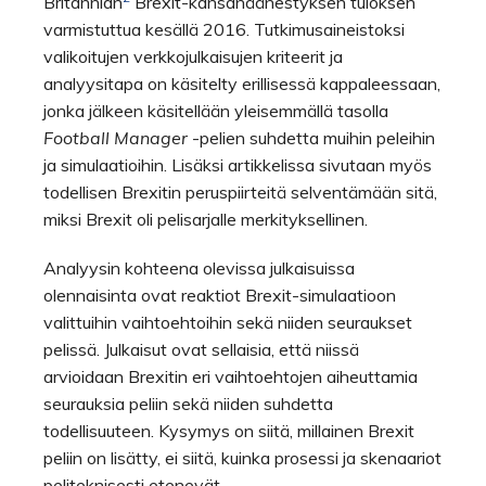
Britannian
Brexit-kansanäänestyksen tuloksen
varmistuttua kesällä 2016. Tutkimusaineistoksi
valikoitujen verkkojulkaisujen kriteerit ja
analyysitapa on käsitelty erillisessä kappaleessaan,
jonka jälkeen käsitellään yleisemmällä tasolla
Football Manager
-pelien suhdetta muihin peleihin
ja simulaatioihin. Lisäksi artikkelissa sivutaan myös
todellisen Brexitin peruspiirteitä selventämään sitä,
miksi Brexit oli pelisarjalle merkityksellinen.
Analyysin kohteena olevissa julkaisuissa
olennaisinta ovat reaktiot Brexit-simulaatioon
valittuihin vaihtoehtoihin sekä niiden seuraukset
pelissä. Julkaisut ovat sellaisia, että niissä
arvioidaan Brexitin eri vaihtoehtojen aiheuttamia
seurauksia peliin sekä niiden suhdetta
todellisuuteen. Kysymys on siitä, millainen Brexit
peliin on lisätty, ei siitä, kuinka prosessi ja skenaariot
peliteknisesti etenevät.