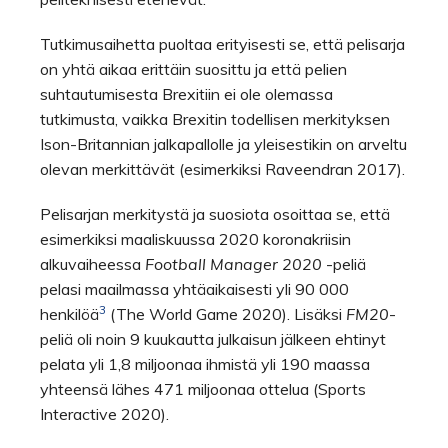
Tutkimusaihetta puoltaa erityisesti se, että pelisarja
on yhtä aikaa erittäin suosittu ja että pelien
suhtautumisesta Brexitiin ei ole olemassa
tutkimusta, vaikka Brexitin todellisen merkityksen
Ison-Britannian jalkapallolle ja yleisestikin on arveltu
olevan merkittävät (esimerkiksi Raveendran 2017).
Pelisarjan merkitystä ja suosiota osoittaa se, että
esimerkiksi maaliskuussa 2020 koronakriisin
alkuvaiheessa
Football Manager 2020
-peliä
pelasi maailmassa yhtäaikaisesti yli 90 000
3
henkilöä
(The World Game 2020). Lisäksi
FM20
-
peliä oli noin 9 kuukautta julkaisun jälkeen ehtinyt
pelata yli 1,8 miljoonaa ihmistä yli 190 maassa
yhteensä lähes 471 miljoonaa ottelua (Sports
Interactive 2020).