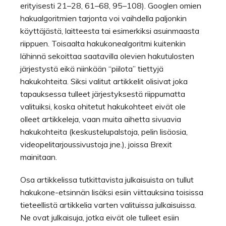
erityisesti 21–28, 61–68, 95–108). Googlen omien
hakualgoritmien tarjonta voi vaihdella paljonkin
käyttäjästä, laitteesta tai esimerkiksi asuinmaasta
riippuen. Toisaalta hakukonealgoritmi kuitenkin
lähinnä sekoittaa saatavilla olevien hakutulosten
järjestystä eikä niinkään “piilota” tiettyjä
hakukohteita. Siksi valitut artikkelit olisivat joka
tapauksessa tulleet järjestyksestä riippumatta
valituiksi, koska ohitetut hakukohteet eivät ole
olleet artikkeleja, vaan muita aihetta sivuavia
hakukohteita (keskustelupalstoja, pelin lisäosia,
videopelitarjoussivustoja jne.), joissa Brexit
mainitaan.
Osa artikkelissa tutkittavista julkaisuista on tullut
hakukone-etsinnän lisäksi esiin viittauksina toisissa
tieteellistä artikkelia varten valituissa julkaisuissa.
Ne ovat julkaisuja, jotka eivät ole tulleet esiin