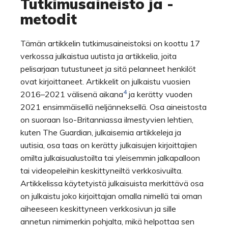
Tutkimusaineisto ja -
metodit
Tämän artikkelin tutkimusaineistoksi on koottu 17
verkossa julkaistua uutista ja artikkelia, joita
pelisarjaan tutustuneet ja sitä pelanneet henkilöt
ovat kirjoittaneet. Artikkelit on julkaistu vuosien
4
2016–2021 välisenä aikana
ja kerätty vuoden
2021 ensimmäisellä neljänneksellä. Osa aineistosta
on suoraan Iso-Britanniassa ilmestyvien lehtien,
kuten The Guardian, julkaisemia artikkeleja ja
uutisia, osa taas on kerätty julkaisujen kirjoittajien
omilta julkaisualustoilta tai yleisemmin jalkapalloon
tai videopeleihin keskittyneiltä verkkosivuilta.
Artikkelissa käytetyistä julkaisuista merkittävä osa
on julkaistu joko kirjoittajan omalla nimellä tai oman
aiheeseen keskittyneen verkkosivun ja sille
annetun nimimerkin pohjalta, mikä helpottaa sen