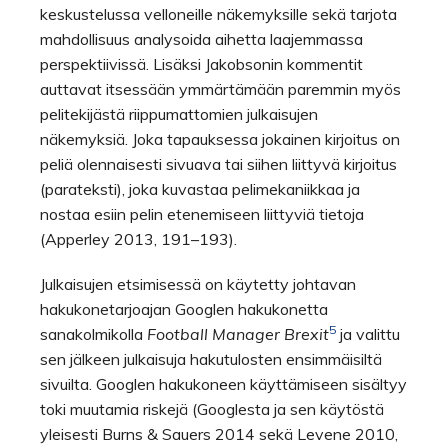
keskustelussa velloneille näkemyksille sekä tarjota
mahdollisuus analysoida aihetta laajemmassa
perspektiivissä. Lisäksi Jakobsonin kommentit
auttavat itsessään ymmärtämään paremmin myös
pelitekijästä riippumattomien julkaisujen
näkemyksiä. Joka tapauksessa jokainen kirjoitus on
peliä olennaisesti sivuava tai siihen liittyvä kirjoitus
(parateksti), joka kuvastaa pelimekaniikkaa ja
nostaa esiin pelin etenemiseen liittyviä tietoja
(Apperley 2013, 191–193).
Julkaisujen etsimisessä on käytetty johtavan
hakukonetarjoajan Googlen hakukonetta
5
sanakolmikolla
Football Manager Brexit
ja valittu
sen jälkeen julkaisuja hakutulosten ensimmäisiltä
sivuilta. Googlen hakukoneen käyttämiseen sisältyy
toki muutamia riskejä (Googlesta ja sen käytöstä
yleisesti Burns & Sauers 2014 sekä Levene 2010,