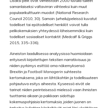
Lisäksi pelit ovat viimeistään 2000-luvulla tulleet
samanlaiseksi valtavirran viihteeksi kuin muut
populaarikulttuurin muodot (National Research
Council 2010, 30). Samoin (urheilu)peleissä kuvatut
todelliset tai epätodelliset henkilöt voivat tulla
pelikokemuksien yhteydessä läheisemmäksi kuin
todelliset sosiaaliset kontaktit (Medcalf & Griggs
2015, 335–336).
Aineiston laadullisessa analyysissa huomioidaan
erityisesti kirjoitettujen tekstien narratiivisuus ja
niiden pyrkimys esittää oma näkemyksensä
Brexitin ja
Football Managerin
suhteesta
kertomuksena, joka on lähtökohtiin ja todellisuuteen
pohjautuva esitys aiheesta. Kyseessä eivät ole
tarinat niiden perinteisessä mielessä vaan ihmisten
tuottamia aikaan ja paikkaan sidottuja
kokemuspohjaisia kertomuksia, joiden juonen on
tarkoitus kuljettaa käsiteltävät asiat läpi yksittäisen