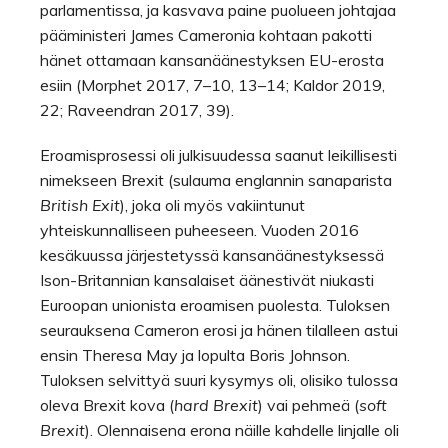
parlamentissa, ja kasvava paine puolueen johtajaa
pääministeri James Cameronia kohtaan pakotti
hänet ottamaan kansanäänestyksen EU-erosta
esiin (Morphet 2017, 7–10, 13–14; Kaldor 2019,
22; Raveendran 2017, 39).
Eroamisprosessi oli julkisuudessa saanut leikillisesti
nimekseen Brexit (sulauma englannin sanaparista
British Exit
), joka oli myös vakiintunut
yhteiskunnalliseen puheeseen. Vuoden 2016
kesäkuussa järjestetyssä kansanäänestyksessä
Ison-Britannian kansalaiset äänestivät niukasti
Euroopan unionista eroamisen puolesta. Tuloksen
seurauksena Cameron erosi ja hänen tilalleen astui
ensin Theresa May ja lopulta Boris Johnson.
Tuloksen selvittyä suuri kysymys oli, olisiko tulossa
oleva Brexit kova (
hard Brexit
) vai pehmeä (
soft
Brexit
). Olennaisena erona näille kahdelle linjalle oli