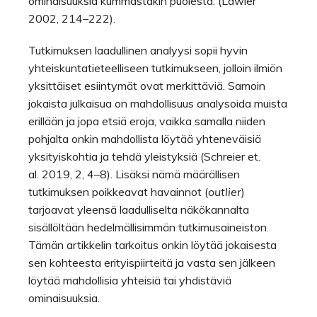
ominaisuuksia kummastakin puolesta. (Lawler
2002, 214–222).
Tutkimuksen laadullinen analyysi sopii hyvin
yhteiskuntatieteelliseen tutkimukseen, jolloin ilmiön
yksittäiset esiintymät ovat merkittäviä. Samoin
jokaista julkaisua on mahdollisuus analysoida muista
erillään ja jopa etsiä eroja, vaikka samalla niiden
pohjalta onkin mahdollista löytää yhteneväisiä
yksityiskohtia ja tehdä yleistyksiä (Schreier et.
al. 2019, 2, 4–8). Lisäksi nämä määrällisen
tutkimuksen poikkeavat havainnot (
outlier
)
tarjoavat yleensä laadulliselta näkökannalta
sisällöltään hedelmällisimmän tutkimusaineiston.
Tämän artikkelin tarkoitus onkin löytää jokaisesta
sen kohteesta erityispiirteitä ja vasta sen jälkeen
löytää mahdollisia yhteisiä tai yhdistäviä
ominaisuuksia.