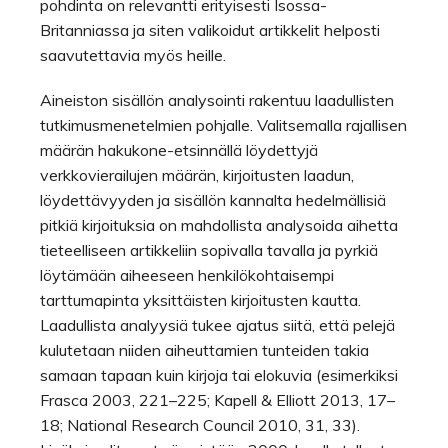
pohdinta on relevantti erityisesti Isossa-
Britanniassa ja siten valikoidut artikkelit helposti
saavutettavia myös heille.
Aineiston sisällön analysointi rakentuu laadullisten
tutkimusmenetelmien pohjalle. Valitsemalla rajallisen
määrän hakukone-etsinnällä löydettyjä
verkkovierailujen määrän, kirjoitusten laadun,
löydettävyyden ja sisällön kannalta hedelmällisiä
pitkiä kirjoituksia on mahdollista analysoida aihetta
tieteelliseen artikkeliin sopivalla tavalla ja pyrkiä
löytämään aiheeseen henkilökohtaisempi
tarttumapinta yksittäisten kirjoitusten kautta.
Laadullista analyysiä tukee ajatus siitä, että pelejä
kulutetaan niiden aiheuttamien tunteiden takia
samaan tapaan kuin kirjoja tai elokuvia (esimerkiksi
Frasca 2003, 221–225; Kapell & Elliott 2013, 17–
18; National Research Council 2010, 31, 33).