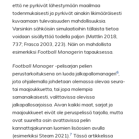
että ne pyrkivät lähestymään maailmaa
todenmukaisesti ja pyrkivät ainakin likimääräisesti
kuvaamaan tulevaisuuden mahdollisuuksia.
Varsinkin sähköisiin simulaatioihin tällaista tietoa
voidaan sisällyttää todella paljon (Mattlin 2018,
737; Frasca 2003, 223). Näin on mahdollista
esimerkiksi
Football Managerin
tapauksessa.
Football Manager
-pelisarjan pelien
6
perustarkoituksena on luoda jalkapallomanageri
,
jota ohjailemalla johdetaan olemassa olevaa seura-
tai maajoukkuetta, tai jopa molempia
samanaikaisesti, valittavissa olevissa
jalkapallosarjoissa. Aivan kaikki maat, sarjat ja
maajoukkueet eivät ole peruspelissä tarjolla, mutta
ovat suurelta osin avattavissa pelin
kannattajakunnan luomien lisäosien avulla
7
(esimerkiksi Steam 2021).
Tässä artikkelissa