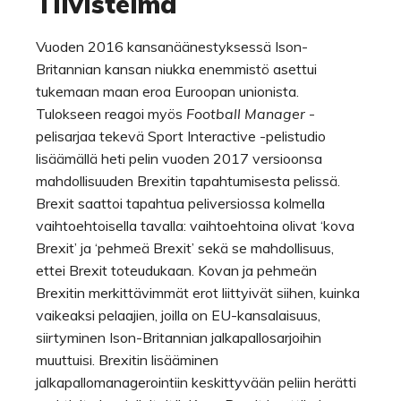
Tiivistelmä
Vuoden 2016 kansanäänestyksessä Ison-
Britannian kansan niukka enemmistö asettui
tukemaan maan eroa Euroopan unionista.
Tulokseen reagoi myös
Football Manager
-
pelisarjaa tekevä Sport Interactive -pelistudio
lisäämällä heti pelin vuoden 2017 versioonsa
mahdollisuuden Brexitin tapahtumisesta pelissä.
Brexit saattoi tapahtua peliversiossa kolmella
vaihtoehtoisella tavalla: vaihtoehtoina olivat ‘kova
Brexit’ ja ‘pehmeä Brexit’ sekä se mahdollisuus,
ettei Brexit toteudukaan. Kovan ja pehmeän
Brexitin merkittävimmät erot liittyivät siihen, kuinka
vaikeaksi pelaajien, joilla on EU-kansalaisuus,
siirtyminen Ison-Britannian jalkapallosarjoihin
muuttuisi. Brexitin lisääminen
jalkapallomanagerointiin keskittyvään peliin herätti