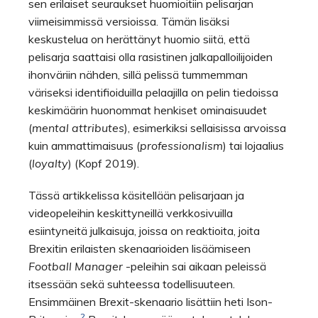
sen erilaiset seuraukset huomioitiin pelisarjan
viimeisimmissä versioissa. Tämän lisäksi
keskustelua on herättänyt huomio siitä, että
pelisarja saattaisi olla rasistinen jalkapalloilijoiden
ihonväriin nähden, sillä pelissä tummemman
väriseksi identifioiduilla pelaajilla on pelin tiedoissa
keskimäärin huonommat henkiset ominaisuudet
(
mental attributes
), esimerkiksi sellaisissa arvoissa
kuin ammattimaisuus (
professionalism
) tai lojaalius
(
loyalty
) (Kopf 2019).
Tässä artikkelissa käsitellään pelisarjaan ja
videopeleihin keskittyneillä verkkosivuilla
esiintyneitä julkaisuja, joissa on reaktioita, joita
Brexitin erilaisten skenaarioiden lisäämiseen
Football Manager
-peleihin sai aikaan peleissä
itsessään sekä suhteessa todellisuuteen.
Ensimmäinen Brexit-skenaario lisättiin heti Ison-
2