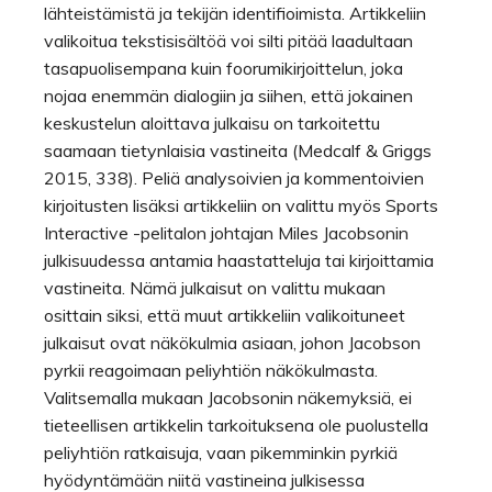
lähteistämistä ja tekijän identifioimista. Artikkeliin
valikoitua tekstisisältöä voi silti pitää laadultaan
tasapuolisempana kuin foorumikirjoittelun, joka
nojaa enemmän dialogiin ja siihen, että jokainen
keskustelun aloittava julkaisu on tarkoitettu
saamaan tietynlaisia vastineita (Medcalf & Griggs
2015, 338). Peliä analysoivien ja kommentoivien
kirjoitusten lisäksi artikkeliin on valittu myös Sports
Interactive -pelitalon johtajan Miles Jacobsonin
julkisuudessa antamia haastatteluja tai kirjoittamia
vastineita. Nämä julkaisut on valittu mukaan
osittain siksi, että muut artikkeliin valikoituneet
julkaisut ovat näkökulmia asiaan, johon Jacobson
pyrkii reagoimaan peliyhtiön näkökulmasta.
Valitsemalla mukaan Jacobsonin näkemyksiä, ei
tieteellisen artikkelin tarkoituksena ole puolustella
peliyhtiön ratkaisuja, vaan pikemminkin pyrkiä
hyödyntämään niitä vastineina julkisessa