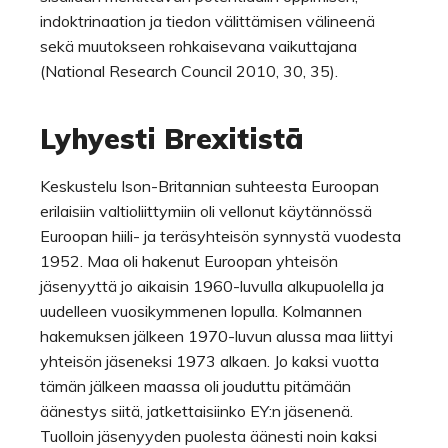
indoktrinaation ja tiedon välittämisen välineenä
sekä muutokseen rohkaisevana vaikuttajana
(National Research Council 2010, 30, 35).
Lyhyesti Brexitistä
Keskustelu Ison-Britannian suhteesta Euroopan
erilaisiin valtioliittymiin oli vellonut käytännössä
Euroopan hiili- ja teräsyhteisön synnystä vuodesta
1952. Maa oli hakenut Euroopan yhteisön
jäsenyyttä jo aikaisin 1960-luvulla alkupuolella ja
uudelleen vuosikymmenen lopulla. Kolmannen
hakemuksen jälkeen 1970-luvun alussa maa liittyi
yhteisön jäseneksi 1973 alkaen. Jo kaksi vuotta
tämän jälkeen maassa oli jouduttu pitämään
äänestys siitä, jatkettaisiinko EY:n jäsenenä.
Tuolloin jäsenyyden puolesta äänesti noin kaksi