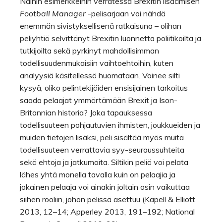
Näihin esimerkkeihin verratessa Brexitin lisäämisen
Football Manager
-pelisarjaan voi nähdä
enemmän sivistyksellisenä ratkaisuna – olihan
peliyhtiö selvittänyt Brexitin luonnetta poliitikoilta ja
tutkijoilta sekä pyrkinyt mahdollisimman
todellisuudenmukaisiin vaihtoehtoihin, kuten
analyysiä käsitellessä huomataan. Voinee silti
kysyä, oliko pelintekijöiden ensisijainen tarkoitus
saada pelaajat ymmärtämään Brexit ja Ison-
Britannian historia? Joka tapauksessa
todellisuuteen pohjautuvien ihmisten, joukkueiden ja
muiden tietojen lisäksi, peli sisältää myös muita
todellisuuteen verrattavia syy-seuraussuhteita
sekä ehtoja ja jatkumoita. Siltikin peliä voi pelata
lähes yhtä monella tavalla kuin on pelaajia ja
jokainen pelaaja voi ainakin joltain osin vaikuttaa
siihen rooliin, johon pelissä asettuu (Kapell & Elliott
2013, 12–14; Apperley 2013, 191–192; National