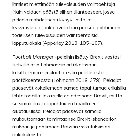
ihmiset miettimään tulevaisuuden vaihtoehtoja.
Näin voidaan päästä siihen tilanteeseen, jossa
pelaaja mahdollisesti kysyy “mitä jos” -
kysymyksen, jonka avulla hän pääsee pohtimaan
todellisen tulevaisuuden vaihtoehtoisia
lopputuloksia (Apperley 2013, 185–187).
Football Manager
-peleihin lisätty Brexit vastasi
tietyiltä osin Lohmannin artikkelissaan
käsittelemää simulaatiotestiä poliittisesta
päätöksenteosta (Lohmann 2019, 379). Pelaajat
pääsevät kokeilemaan samaa tapahtumaa erilaisilla
lähtökohdilla: Jokaisella on edessään Brexit, mutta
se simuloituu ja tapahtuu eri tavoilla eri
aikatauluissa. Pelaajat pääsevät samalla
mukauttamaan toimintaansa Brexit-skenaarion
mukaan ja pohtimaan Brexitin vaikutuksia eri
näkökulmista.