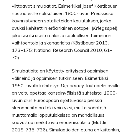
viittaavat simulaatiot. Esimerkiksi Josef Köstlbauer
nostaa esille saksalaisen 1800-luvun Preussissa
käynnistyneen sotatieteiden koulutuksen, jonka
avuksi kehitettiin eräänlainen sotapeli (
Kriegsspel
),
joka sisälsi useita erilaisia sotilaallisen toiminnan
vaihtoehtoja ja skenaarioita (Köstlbauer 2013,
173–175; National Research Council 2010, 61–
70).
Simulaatioita on käytetty erityisesti oppimisen
välineinä ja oppimisen tutkimiseen. Esimerkiksi
1950-luvulla kehitetyn
Diplomacy
-lautapelin avulla
on voitu opettaa kansainvälisistä suhteista. 1900-
luvun alun Eurooppaan sijoittuvassa pelissä
skenaarioita on toki vain yksi, mutta sääntöjä
muuttamalla lopputuloksissa on mahdollisuus
saavuttaa merkittäviä eroavaisuuksia (Mattlin
2018, 735–736). Simulaatioiden etuna on kuitenkin,