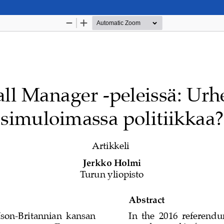
Palvelua ylläpitää
Tieteellisten seurain valtu