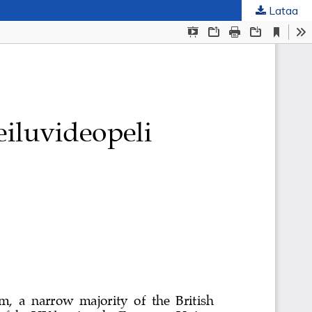
Lataa
uskunta
.