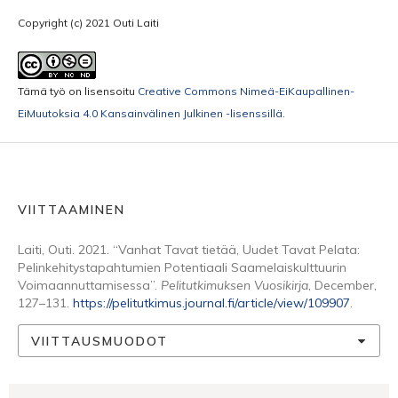
Copyright (c) 2021 Outi Laiti
Tämä työ on lisensoitu
Creative Commons Nimeä-EiKaupallinen-
EiMuutoksia 4.0 Kansainvälinen Julkinen -lisenssillä
.
VIITTAAMINEN
Laiti, Outi. 2021. “Vanhat Tavat tietää, Uudet Tavat Pelata:
Pelinkehitystapahtumien Potentiaali Saamelaiskulttuurin
Voimaannuttamisessa”.
Pelitutkimuksen Vuosikirja
, December,
127–131.
https://pelitutkimus.journal.fi/article/view/109907
.
VIITTAUSMUODOT