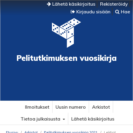
Lähetä käsikirjoitus
Rekisteröidy
Kirjaudu sisään
Hae
Pelitutkimuksen vuosikirja
Ilmoitukset
Uusin numero
Arkistot
Tietoa julkaisusta
Lähetä käsikirjoitus
Etusivu
/
Arkistot
/
Pelitutkimuksen vuosikirja 2021
/
Lektiot