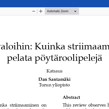
Palvelua ylläpitää
Tieteellisten seurain valtu