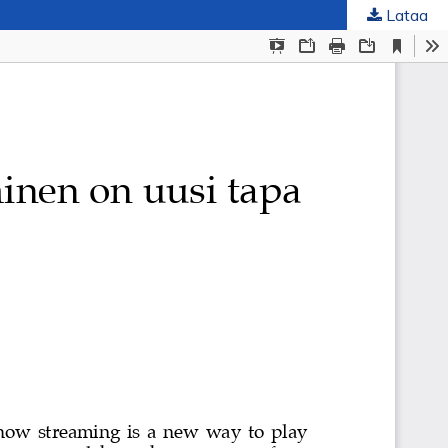
Lataa
uskunta
.