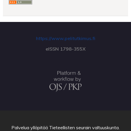
https://www.pelitutkimus.fi
eISSN 1798-355X
Palvelua ylläpitää
Tieteellisten seurain valtuuskunta
.