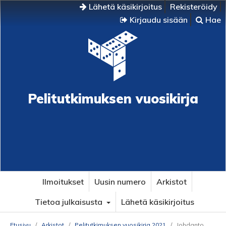
Lähetä käsikirjoitus
Rekisteröidy
Kirjaudu sisään
Hae
Pelitutkimuksen vuosikirja
Ilmoitukset
Uusin numero
Arkistot
Tietoa julkaisusta
Lähetä käsikirjoitus
Etusivu
/
Arkistot
/
Pelitutkimuksen vuosikirja 2021
/
Johdanto