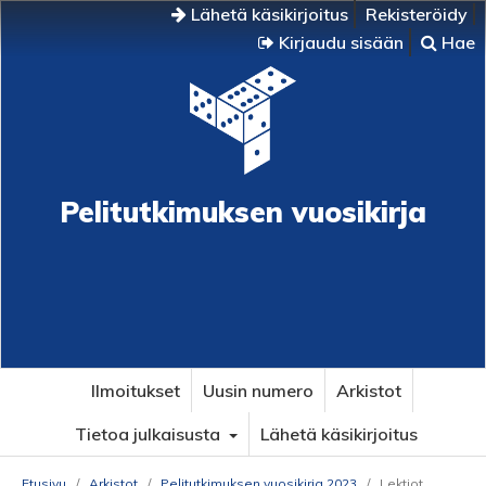
Lähetä käsikirjoitus
Rekisteröidy
Kirjaudu sisään
Hae
Pelitutkimuksen vuosikirja
Ilmoitukset
Uusin numero
Arkistot
Tietoa julkaisusta
Lähetä käsikirjoitus
Etusivu
/
Arkistot
/
Pelitutkimuksen vuosikirja 2023
/
Lektiot