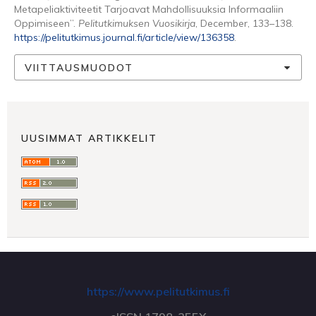
Metapeliaktiviteetit Tarjoavat Mahdollisuuksia Informaaliin
Oppimiseen”.
Pelitutkimuksen Vuosikirja
, December, 133–138.
https://pelitutkimus.journal.fi/article/view/136358
.
VIITTAUSMUODOT
UUSIMMAT ARTIKKELIT
https://www.pelitutkimus.fi