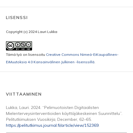
LISENSSI
Copyright (c) 2024 Lauri Lukka
Tämä työ on lisensoitu
Creative Commons Nimeä-EiKaupallinen-
EiMuutoksia 4.0 Kansainvälinen Julkinen -lisenssillä
.
VIITTAAMINEN
Lukka, Lauri. 2024. “Pelimuotoisten Digitaalisten
Mielenterveysinterventioiden käyttäjäkeskeinen Suunnittelu”.
Pelitutkimuksen Vuosikirja
, December, 62–65.
https://pelitutkimus.journal.fi/article/view/152369
.