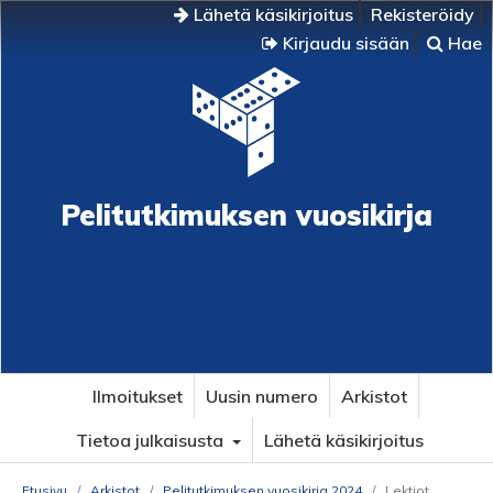
Lähetä käsikirjoitus
Rekisteröidy
Kirjaudu sisään
Hae
Pelitutkimuksen vuosikirja
Ilmoitukset
Uusin numero
Arkistot
Tietoa julkaisusta
Lähetä käsikirjoitus
Etusivu
/
Arkistot
/
Pelitutkimuksen vuosikirja 2024
/
Lektiot