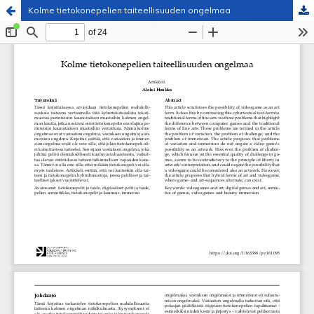
Kolme tietokonepelien taiteellisuuden ongelmaa
Palvelua ylläpitää
Tieteellisten seurain valtuuskunta
.