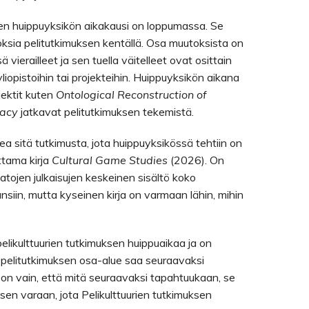
sen huippuyksikön aikakausi on loppumassa. Se
ksia pelitutkimuksen kentällä. Osa muutoksista on
 vierailleet ja sen tuella väitelleet ovat osittain
liopistoihin tai projekteihin. Huippuyksikön aikana
jektit kuten
Ontological Reconstruction of
racy
jatkavat pelitutkimuksen tekemistä.
a sitä tutkimusta, jota huippuyksikössä tehtiin on
ttama kirja
Cultural Game Studies
(2026). On
tojen julkaisujen keskeinen sisältö koko
ansiin, mutta kyseinen kirja on varmaan lähin, mihin
elikulttuurien tutkimuksen huippuaikaa ja on
n pelitutkimuksen osa-alue saa seuraavaksi
 vain, että mitä seuraavaksi tapahtuukaan, se
sen varaan, jota Pelikulttuurien tutkimuksen