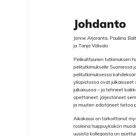
Johdanto
Jonne Arjoranta, Pauliina Balt
ja Tanja Välisalo
Pelikulttuurien tutkimuksen
pelitutkimukselle Suomessa ja
pelitutkimuksessa kahdeksan
yliopistossa ovat julkaisseet 
julkaisussa – ja tehneet kaikk
opettaneet, järjestäneet sem
ja muuten edistäneet tietoa pel
Aikakausi on tarkoittanut my
rooleina huippuyksikön muodo
uusista kollegoista on aset