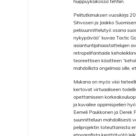
huippuyksikössä tehtiin.
Pelitutkimuksen vuosikirja 202
Sihvosen ja Jaakko Suomisen
pelisuunnittelutyö osana suom
nykypäivää” kuvaa Tactic Ga
asiantuntijahaastattelujen a
retropelifanitaide keholeikki
teoreettisen käsitteen “kehol
mahdollista ongelmaa sille, e
Mukana on myös viisi tieteel
kertovat virtuaaliseen todell
opettamiseen korkeakouluopi
ja kuvailee oppimispelien hy
Eemeli Paukkonen ja Derek 
suunnitteluun mahdollisesti va
peliprojektin toteuttamista e
etnografista kenttätyötä le