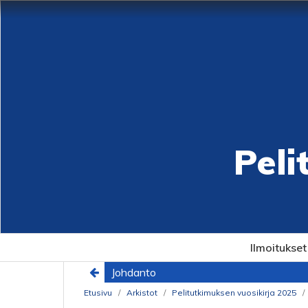
Peli
Ilmoitukset
Johdanto
Etusivu
/
Arkistot
/
Pelitutkimuksen vuosikirja 2025
/