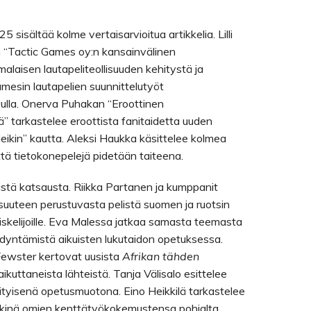
5 sisältää kolme vertaisarvioitua artikkelia. Lilli
 “Tactic Games oy:n kansainvälinen
alaisen lautapeliteollisuuden kehitystä ja
mesin lautapelien suunnittelutyöt
vulla. Onerva Puhakan “Eroottinen
nä” tarkastelee eroottista fanitaidetta uuden
eikin” kautta. Aleksi Haukka käsittelee kolmea
ttä tietokonepelejä pidetään taiteena.
listä katsausta. Riikka Partanen ja kumppanit
isuuteen perustuvasta pelistä suomen ja ruotsin
skelijoille. Eva Malessa jatkaa samasta teemasta
ödyntämistä aikuisten lukutaidon opetuksessa.
Fewster kertovat uusista
Afrikan tähden
ikuttaneista lähteistä. Tanja Välisalo esittelee
rityisenä opetusmuotona. Eino Heikkilä tarkastelee
ikkinä omien kenttätyökokemustensa pohjalta.