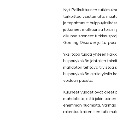
Nyt Pelikulttuurien tutkimuk
tarkoittaa väistämättä muuto
jo tapahtunut: huippuyksikössä
jatkaneet matkaansa toisiin y
alkunsa saaneet tutkimuspro
Gaming Disorder
ja
Larpoc
Yksi tapa tuoda yhteen kaikke
huippuyksikön johtajien toimi
mahdoton tehtävä tiivistää sa
huippuyksikön ajalta yksiin k
voidaan päästä.
Kuluneet vuodet ovat olleet p
mahdollista, että jokin toine
enemmän huomiota. Varmaa on
rakentuu kaiken sen tutkimuk