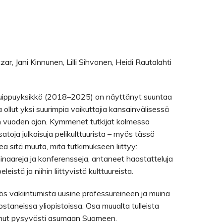
zar, Jani Kinnunen, Lilli Sihvonen, Heidi Rautalahti
 huippuyksikkö (2018–2025) on näyttänyt suuntaa
 ollut yksi suurimpia vaikuttajia kansainvälisessä
 vuoden ajan. Kymmenet tutkijat kolmessa
satoja julkaisuja pelikulttuurista – myös tässä
ea sitä muuta, mitä tutkimukseen liittyy:
inaareja ja konferensseja, antaneet haastatteluja
eistä ja niihin liittyvistä kulttuureista.
ös vakiintumista uusine professureineen ja muina
staneissa yliopistoissa. Osa muualta tulleista
tunut pysyvästi asumaan Suomeen.