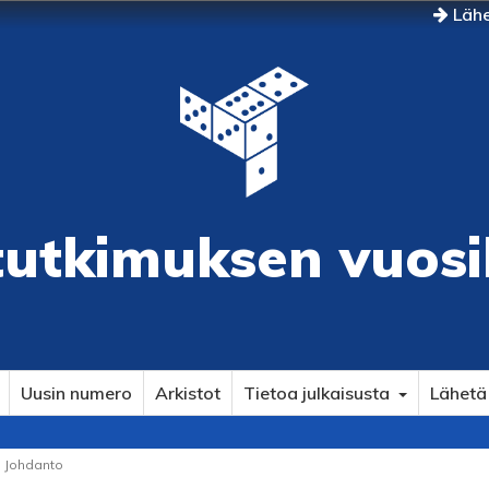
Lähe
tutkimuksen vuosi
Uusin numero
Arkistot
Tietoa julkaisusta
Lähetä 
Johdanto