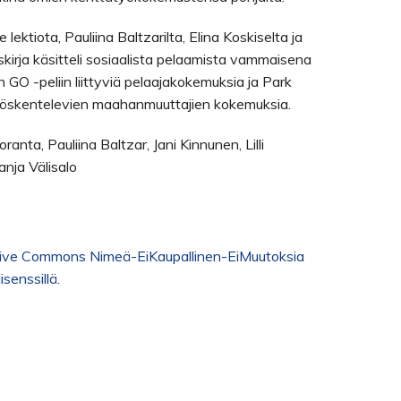
lektiota, Pauliina Baltzarilta, Elina Koskiselta ja
öskirja käsitteli sosiaalista pelaamista vammaisena
GO -peliin liittyviä pelaajakokemuksia ja Park
yöskentelevien maahanmuuttajien kokemuksia.
anta, Pauliina Baltzar, Jani Kinnunen, Lilli
anja Välisalo
ive Commons Nimeä-EiKaupallinen-EiMuutoksia
isenssillä
.