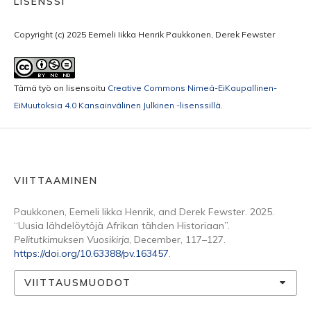
LISENSSI
Copyright (c) 2025 Eemeli Iikka Henrik Paukkonen, Derek Fewster
Tämä työ on lisensoitu
Creative Commons Nimeä-EiKaupallinen-
EiMuutoksia 4.0 Kansainvälinen Julkinen -lisenssillä
.
VIITTAAMINEN
Paukkonen, Eemeli Iikka Henrik, and Derek Fewster. 2025.
“Uusia lähdelöytöjä Afrikan tähden Historiaan”.
Pelitutkimuksen Vuosikirja
, December, 117–127.
https://doi.org/10.63388/pv.163457
.
VIITTAUSMUODOT