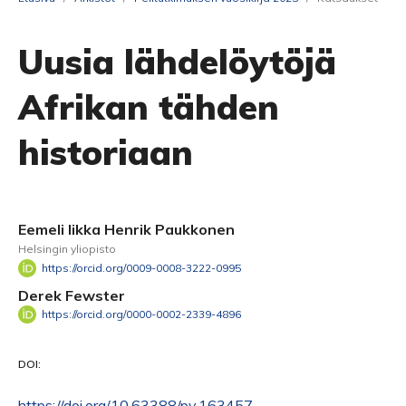
Uusia lähdelöytöjä
Afrikan tähden
historiaan
Eemeli Iikka Henrik Paukkonen
Helsingin yliopisto
https://orcid.org/0009-0008-3222-0995
Derek Fewster
https://orcid.org/0000-0002-2339-4896
DOI:
https://doi.org/10.63388/pv.163457