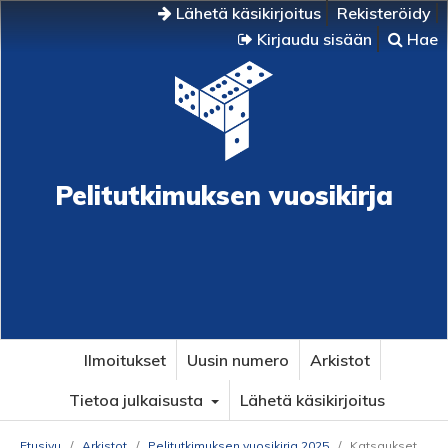
Lähetä käsikirjoitus
Rekisteröidy
Kirjaudu sisään
Hae
Pelitutkimuksen vuosikirja
Ilmoitukset
Uusin numero
Arkistot
Tietoa julkaisusta
Lähetä käsikirjoitus
Etusivu
/
Arkistot
/
Pelitutkimuksen vuosikirja 2025
/
Katsaukset