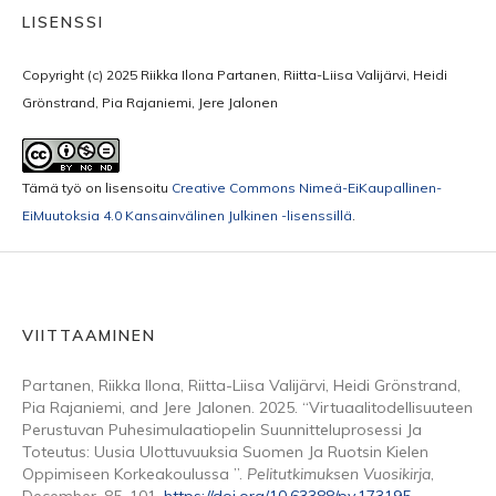
LISENSSI
Copyright (c) 2025 Riikka Ilona Partanen, Riitta-Liisa Valijärvi, Heidi
Grönstrand, Pia Rajaniemi, Jere Jalonen
Tämä työ on lisensoitu
Creative Commons Nimeä-EiKaupallinen-
EiMuutoksia 4.0 Kansainvälinen Julkinen -lisenssillä
.
VIITTAAMINEN
Partanen, Riikka Ilona, Riitta-Liisa Valijärvi, Heidi Grönstrand,
Pia Rajaniemi, and Jere Jalonen. 2025. “Virtuaalitodellisuuteen
Perustuvan Puhesimulaatiopelin Suunnitteluprosessi Ja
Toteutus: Uusia Ulottuvuuksia Suomen Ja Ruotsin Kielen
Oppimiseen Korkeakoulussa ”.
Pelitutkimuksen Vuosikirja
,