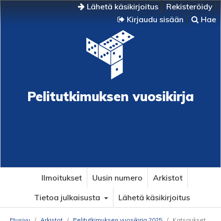
Lähetä käsikirjoitus
Rekisteröidy
Kirjaudu sisään
Hae
Pelitutkimuksen vuosikirja
Ilmoitukset
Uusin numero
Arkistot
Tietoa julkaisusta
Lähetä käsikirjoitus
Etusivu
/
Arkistot
/
Pelitutkimuksen vuosikirja 2025
/
Katsaukset