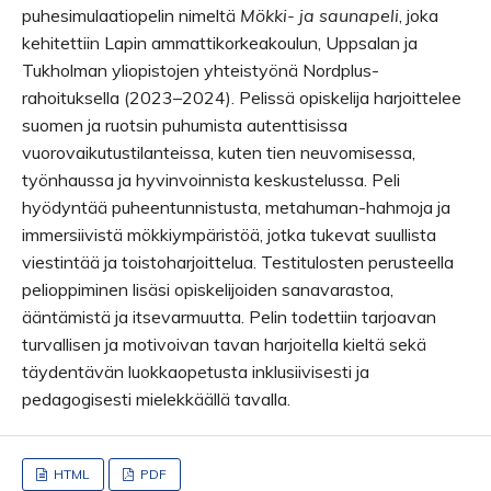
puhesimulaatiopelin nimeltä
Mökki- ja saunapeli
, joka
kehitettiin Lapin ammattikorkeakoulun, Uppsalan ja
Tukholman yliopistojen yhteistyönä Nordplus-
rahoituksella (2023–2024). Pelissä opiskelija harjoittelee
suomen ja ruotsin puhumista autenttisissa
vuorovaikutustilanteissa, kuten tien neuvomisessa,
työnhaussa ja hyvinvoinnista keskustelussa. Peli
hyödyntää puheentunnistusta, metahuman-hahmoja ja
immersiivistä mökkiympäristöä, jotka tukevat suullista
viestintää ja toistoharjoittelua. Testitulosten perusteella
pelioppiminen lisäsi opiskelijoiden sanavarastoa,
ääntämistä ja itsevarmuutta. Pelin todettiin tarjoavan
turvallisen ja motivoivan tavan harjoitella kieltä sekä
täydentävän luokkaopetusta inklusiivisesti ja
pedagogisesti mielekkäällä tavalla.
HTML
PDF