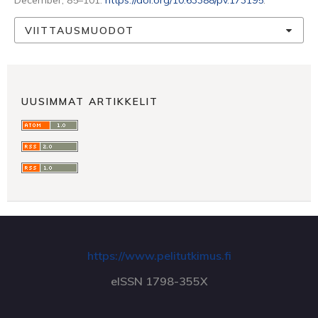
December, 85–101.
https://doi.org/10.63388/pv.173195
.
VIITTAUSMUODOT
UUSIMMAT ARTIKKELIT
https://www.pelitutkimus.fi
eISSN 1798-355X