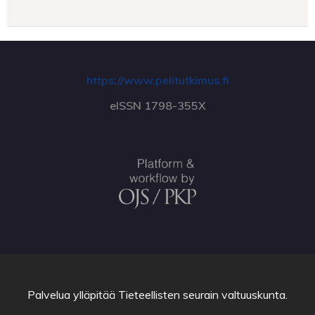
https://www.pelitutkimus.fi
eISSN 1798-355X
Palvelua ylläpitää
Tieteellisten seurain valtuuskunta
.