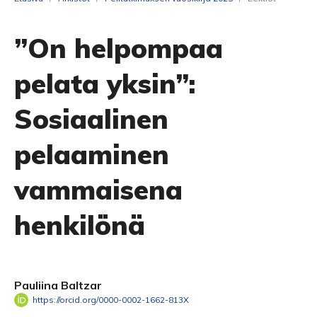
”On helpompaa
pelata yksin”:
Sosiaalinen
pelaaminen
vammaisena
henkilönä
Pauliina Baltzar
https://orcid.org/0000-0002-1662-813X