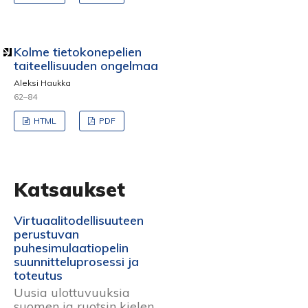
Kolme tietokonepelien
taiteellisuuden ongelmaa
Aleksi Haukka
62–84
HTML
PDF
Katsaukset
Virtuaalitodellisuuteen
perustuvan
puhesimulaatiopelin
suunnitteluprosessi ja
toteutus
Uusia ulottuvuuksia
suomen ja ruotsin kielen