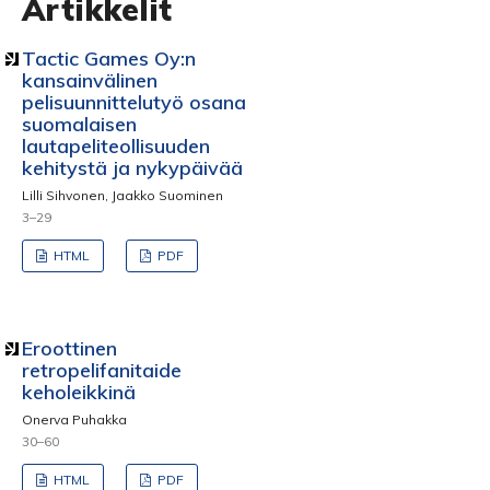
Artikkelit
Tactic Games Oy:n
kansainvälinen
pelisuunnittelutyö osana
suomalaisen
lautapeliteollisuuden
kehitystä ja nykypäivää
Lilli Sihvonen, Jaakko Suominen
3–29
HTML
PDF
Eroottinen
retropelifanitaide
keholeikkinä
Onerva Puhakka
30–60
HTML
PDF