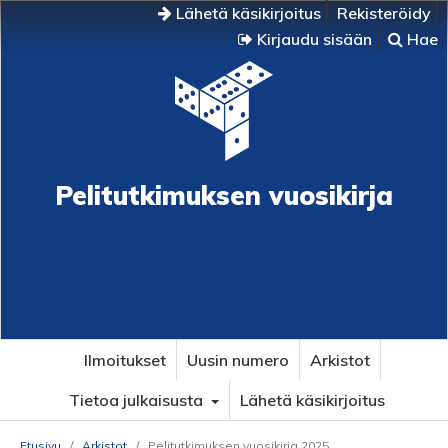
Lähetä käsikirjoitus
Rekisteröidy
Kirjaudu sisään
Hae
Pelitutkimuksen vuosikirja
Ilmoitukset
Uusin numero
Arkistot
Tietoa julkaisusta
Lähetä käsikirjoitus
Etusivu
/
Arkistot
/
Pelitutkimuksen vuosikirja 2025