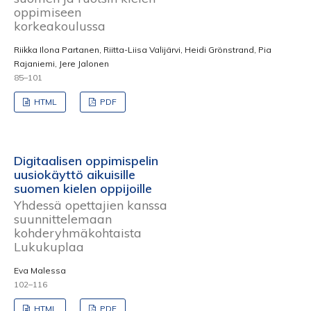
oppimiseen
korkeakoulussa
Riikka Ilona Partanen, Riitta-Liisa Valijärvi, Heidi Grönstrand, Pia
Rajaniemi, Jere Jalonen
85–101
HTML
PDF
Digitaalisen oppimispelin
uusiokäyttö aikuisille
suomen kielen oppijoille
Yhdessä opettajien kanssa
suunnittelemaan
kohderyhmäkohtaista
Lukukuplaa
Eva Malessa
102–116
HTML
PDF