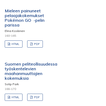
Mieleen painuneet
pelaajakokemukset
Pokémon GO -pelin
parissa
Elina Koskinen
160–165
HTML
PDF
Suomen peliteollisuudessa
työskentelevien
maahanmuuttajien
kokemuksia
Solip Park
166–170
HTML
PDF