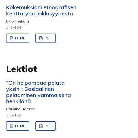
Kokemuksiani etnografisen
kenttätyön leikkisyydestä
Eino Heikkilä
143–154
HTML
PDF
Lektiot
”On helpompaa pelata
yksin”: Sosiaalinen
pelaaminen vammaisena
henkilönä
Pauliina Baltzar
155–159
HTML
PDF