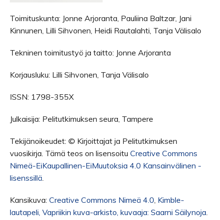
Toimituskunta: Jonne Arjoranta, Pauliina Baltzar, Jani
Kinnunen, Lilli Sihvonen, Heidi Rautalahti, Tanja Välisalo
Tekninen toimitustyö ja taitto: Jonne Arjoranta
Korjausluku: Lilli Sihvonen, Tanja Välisalo
ISSN: 1798-355X
Julkaisija: Pelitutkimuksen seura, Tampere
Tekijänoikeudet: © Kirjoittajat ja Pelitutkimuksen
vuosikirja. Tämä teos on lisensoitu
Creative Commons
Nimeä-EiKaupallinen-EiMuutoksia 4.0 Kansainvälinen -
lisenssillä
.
Kansikuva:
Creative Commons Nimeä 4.0
,
Kimble-
lautapeli, Vapriikin kuva-arkisto, kuvaaja: Saarni Säilynoja
.