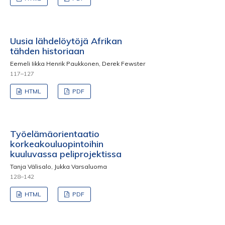
Uusia lähdelöytöjä Afrikan
tähden historiaan
Eemeli Iikka Henrik Paukkonen, Derek Fewster
117–127
HTML
PDF
Työelämäorientaatio
korkeakouluopintoihin
kuuluvassa peliprojektissa
Tanja Välisalo, Jukka Varsaluoma
128–142
HTML
PDF