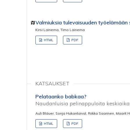
Valmiuksia tulevaisuuden työelämään 
Kirsi Lainema, Timo Lainema
HTML
PDF
KATSAUKSET
Pelataanko babkaa?
Naudanluisia pelinappuloita keskiaika
Auli Bläuer, Sonja Hukantaival, Riikka Saarinen, Maarit H
HTML
PDF