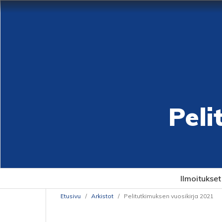
Peli
Ilmoitukset
Etusivu
/
Arkistot
/
Pelitutkimuksen vuosikirja 2021