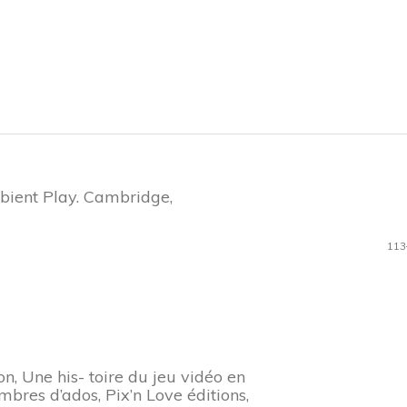
mbient Play. Cambridge,
113
, Une his- toire du jeu vidéo en
res d’ados, Pix’n Love éditions,