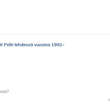
lit Pelit-lehdessä vuosina 1992–
kkaa?
3