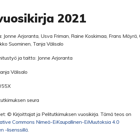
vuosikirja 2021
: Jonne Arjoranta, Usva Friman, Raine Koskimaa, Frans Mäyrä, O
ko Suominen, Tanja Välisalo
tustyö ja taitto: Jonne Arjoranta
anja Välisalo
355X
litutkimuksen seura
et: © Kirjoittajat ja Pelitutkimuksen vuosikirja. Tämä teos on
ative Commons Nimeä-EiKaupallinen-EiMuutoksia 4.0
 -lisenssillä
.