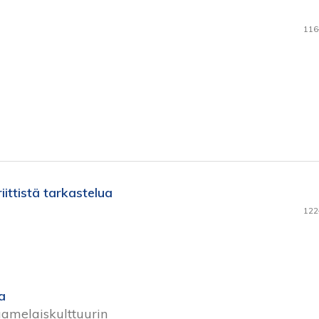
116
iittistä tarkastelua
122
a
aamelaiskulttuurin