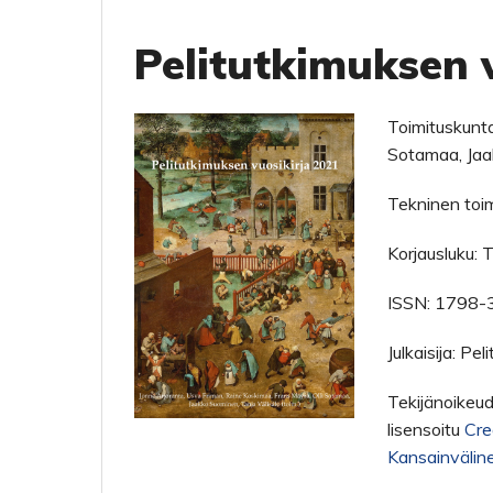
Pelitutkimuksen 
Toimituskunta
Sotamaa, Jaak
Tekninen toimi
Korjausluku: T
ISSN: 1798-
Julkaisija: Pe
Tekijänoikeud
lisensoitu
Cre
Kansainvälinen