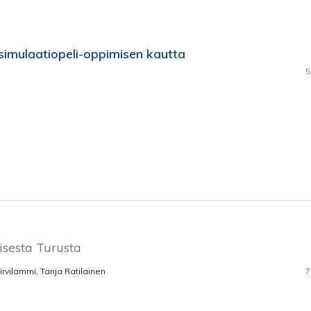
simulaatiopeli-oppimisen kautta
5
isesta Turusta
irvilammi, Tanja Ratilainen
7