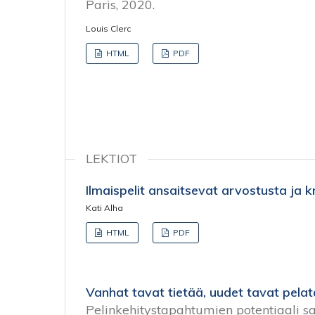
Paris, 2020.
Louis Clerc
HTML
PDF
LEKTIOT
Ilmaispelit ansaitsevat arvostusta ja kr
Kati Alha
HTML
PDF
Vanhat tavat tietää, uudet tavat pelat
Pelinkehitystapahtumien potentiaali s