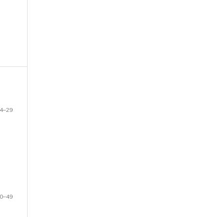
4–29
0–49