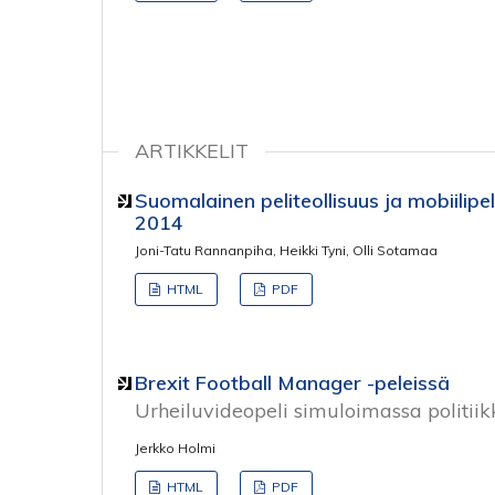
ARTIKKELIT
Suomalainen peliteollisuus ja mobiilipe
2014
Joni-Tatu Rannanpiha, Heikki Tyni, Olli Sotamaa
HTML
PDF
Brexit Football Manager -peleissä
Urheiluvideopeli simuloimassa politii
Jerkko Holmi
HTML
PDF