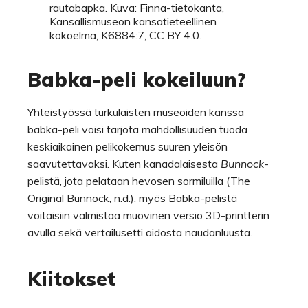
rautabapka. Kuva: Finna-tietokanta,
Kansallismuseon kansatieteellinen
kokoelma, K6884:7, CC BY 4.0.
Babka-peli kokeiluun?
Yhteistyössä turkulaisten museoiden kanssa
babka-peli voisi tarjota mahdollisuuden tuoda
keskiaikainen pelikokemus suuren yleisön
saavutettavaksi. Kuten kanadalaisesta
Bunnock
-
pelistä, jota pelataan hevosen sormiluilla (The
Original Bunnock, n.d.), myös Babka-pelistä
voitaisiin valmistaa muovinen versio 3D-printterin
avulla sekä vertailusetti aidosta naudanluusta.
Kiitokset