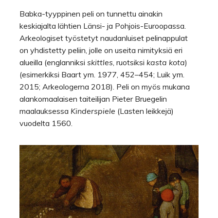
Babka-tyyppinen peli on tunnettu ainakin
keskiajalta lähtien Länsi- ja Pohjois-Euroopassa.
Arkeologiset työstetyt naudanluiset pelinappulat
on yhdistetty peliin, jolle on useita nimityksiä eri
alueilla (englanniksi
skittles
, ruotsiksi
kasta kota
)
(esimerkiksi Baart ym. 1977, 452–454; Luik ym.
2015; Arkeologerna 2018). Peli on myös mukana
alankomaalaisen taiteilijan Pieter Bruegelin
maalauksessa
Kinderspiele
(Lasten leikkejä)
vuodelta 1560.