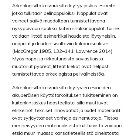
Arkeologisilta kaivauksilta löytyy joskus esineitä,
jotka tulkitaan pelinappuloiksi. Nappulat ovat
voineet säilyä muodoltaan tunnistettavana
nykypäivään saakka, kuten shakkinappulat, tai ne
voidaan liittää esimerkiksi haudoista löytyneisiin,
nappulat ja laudan sisältäviin kokonaisuuksiin
(MacGregor 1985, 132–141; Lawrence 2014).
Myös nopat ja rikkoutuneista saviastioista
muotoillut pyöreät, litteät kiekot ovat helposti
tunnistettavaa arkeologista pelivälineistöä.
Arkeologisilta kaivauksilta löytyvien esineiden
alkuperäisen käyttötarkoituksen tulkitseminen on
kuitenkin joskus haasteellista, sillä muuttuvat
elinkeinot, tekniset innovaatiot ja uudet materiaalit
ovat syrjäyttäneet vanhoja esinemuotoja. Tietoa
menneisyyden materiaalisesta kulttuurista voidaan
etsiä muun muassa kansatieteellisistä aineistosta,