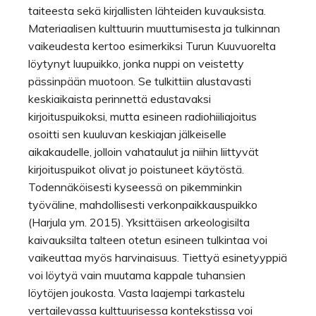
taiteesta sekä kirjallisten lähteiden kuvauksista.
Materiaalisen kulttuurin muuttumisesta ja tulkinnan
vaikeudesta kertoo esimerkiksi Turun Kuuvuorelta
löytynyt luupuikko, jonka nuppi on veistetty
pässinpään muotoon. Se tulkittiin alustavasti
keskiaikaista perinnettä edustavaksi
kirjoituspuikoksi, mutta esineen radiohiiliajoitus
osoitti sen kuuluvan keskiajan jälkeiselle
aikakaudelle, jolloin vahataulut ja niihin liittyvät
kirjoituspuikot olivat jo poistuneet käytöstä.
Todennäköisesti kyseessä on pikemminkin
työväline, mahdollisesti verkonpaikkauspuikko
(Harjula ym. 2015). Yksittäisen arkeologisilta
kaivauksilta talteen otetun esineen tulkintaa voi
vaikeuttaa myös harvinaisuus. Tiettyä esinetyyppiä
voi löytyä vain muutama kappale tuhansien
löytöjen joukosta. Vasta laajempi tarkastelu
vertailevassa kulttuurisessa kontekstissa voi