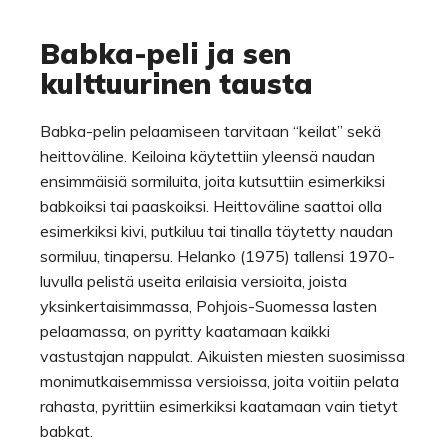
Babka-peli ja sen
kulttuurinen tausta
Babka-pelin pelaamiseen tarvitaan “keilat” sekä
heittoväline. Keiloina käytettiin yleensä naudan
ensimmäisiä sormiluita, joita kutsuttiin esimerkiksi
babkoiksi tai paaskoiksi. Heittoväline saattoi olla
esimerkiksi kivi, putkiluu tai tinalla täytetty naudan
sormiluu, tinapersu. Helanko (1975) tallensi 1970-
luvulla pelistä useita erilaisia versioita, joista
yksinkertaisimmassa, Pohjois-Suomessa lasten
pelaamassa, on pyritty kaatamaan kaikki
vastustajan nappulat. Aikuisten miesten suosimissa
monimutkaisemmissa versioissa, joita voitiin pelata
rahasta, pyrittiin esimerkiksi kaatamaan vain tietyt
babkat.