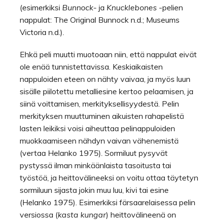
(esimerkiksi
Bunnock
- ja
Knucklebones
-pelien
nappulat: The Original Bunnock n.d.; Museums
Victoria n.d.).
Ehkä peli muutti muotoaan niin, että nappulat eivät
ole enää tunnistettavissa. Keskiaikaisten
nappuloiden eteen on nähty vaivaa, ja myös luun
sisälle piilotettu metalliesine kertoo pelaamisen, ja
siinä voittamisen, merkityksellisyydestä. Pelin
merkityksen muuttuminen aikuisten rahapelistä
lasten leikiksi voisi aiheuttaa pelinappuloiden
muokkaamiseen nähdyn vaivan vähenemistä
(vertaa Helanko 1975). Sormiluut pysyvät
pystyssä ilman minkäänlaista tasoitusta tai
työstöä, ja heittovälineeksi on voitu ottaa täytetyn
sormiluun sijasta jokin muu luu, kivi tai esine
(Helanko 1975). Esimerkiksi färsaarelaisessa pelin
versiossa (
kasta
kungar
) heittovälineenä on