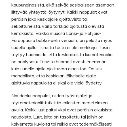
kaupunginosista, eikä selvää sosiaaliseen asemaan
liittyvää yhteyttä löytynyt. Kaikki nappulat ovat
peräisin joko keskiajalle ajoittuvista tai
sekoittuneista, vailla tarkkaa ajoitusta olevista
kerroksista. Vaikka muualla Länsi- ja Pohjois-
Euroopassa babka-pelin versioita on pelattu myös
uudella ajalla, Turusta tästä ei ole merkkejä. Tosin
täytyy huomioida, että keskiaikaista luumateriaalia
on analysoitu Turusta huomattavasti enemmän
kuin uudelle ajalle ajoittuvaa aineistoa. On siis
mahdollista, että keskiajan jälkeiselle ajalle
ajoittuvia nappuloita ei siksi ole vielä löydetty
Naudanluunappulat, niiden työstöjäljet ja
täytemateriaalit tutkittiin erilaisten menetelmien
avulla. Kaikki luut paitsi yksi ovat peräisin aikuisista
naudoista. Luut, joita on tasoitettu tai joihin on
kaiverrettu kuvioita tai reikiä ovat todennäköisesti