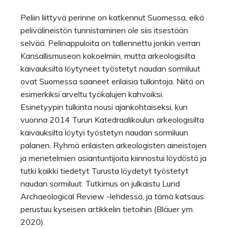
Peliin liittyvä perinne on katkennut Suomessa, eikä
pelivälineistön tunnistaminen ole siis itsestään
selvää. Pelinappuloita on tallennettu jonkin verran
Kansallismuseon kokoelmiin, mutta arkeologisilta
kaivauksilta löytyneet työstetyt naudan sormiluut
ovat Suomessa saaneet erilaisia tulkintoja. Niitä on
esimerkiksi arveltu työkalujen kahvoiksi.
Esinetyypin tulkinta nousi ajankohtaiseksi, kun
vuonna 2014 Turun Katedraalikoulun arkeologisilta
kaivauksilta löytyi työstetyn naudan sormiluun
palanen. Ryhmä erilaisten arkeologisten aineistojen
ja menetelmien asiantuntijoita kiinnostui löydöstä ja
tutki kaikki tiedetyt Turusta löydetyt työstetyt
naudan sormiluut. Tutkimus on julkaistu Lund
Archaeological Review -lehdessä, ja tämä katsaus
perustuu kyseisen artikkelin tietoihin (Bläuer ym.
2020).