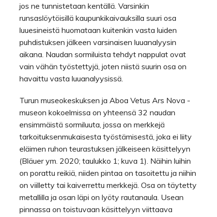
jos ne tunnistetaan kentällä. Varsinkin
runsaslöytöisillä kaupunkikaivauksilla suuri osa
luuesineistä huomataan kuitenkin vasta luiden
puhdistuksen jälkeen varsinaisen luuanalyysin
aikana. Naudan sormiluista tehdyt nappulat ovat
vain vähän työstettyjä, joten niistä suurin osa on
havaittu vasta luuanalyysissä.
Turun museokeskuksen ja Aboa Vetus Ars Nova -
museon kokoelmissa on yhteensä 32 naudan
ensimmäistä sormiluuta, jossa on merkkejä
tarkoituksenmukaisesta työstämisestä, joka ei liity
eläimen ruhon teurastuksen jälkeiseen käsittelyyn
(Bläuer ym. 2020; taulukko 1; kuva 1). Näihin luihin
on porattu reikiä, niiden pintaa on tasoitettu ja niihin
on viilletty tai kaiverrettu merkkejä. Osa on täytetty
metallilla ja osan läpi on lyöty rautanaula. Usean
pinnassa on toistuvaan käsittelyyn viittaava