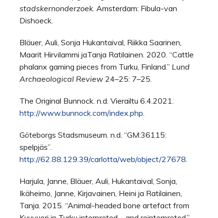
stadskernonderzoek
. Amsterdam: Fibula-van
Dishoeck.
Bläuer, Auli, Sonja Hukantaival, Riikka Saarinen,
Maarit Hirvilammi jaTanja Ratilainen. 2020. “Cattle
phalanx gaming pieces from Turku, Finland.”
Lund
Archaeological Review
24–25: 7–25.
The Original Bunnock. n.d. Vierailtu 6.4.2021.
http://www.bunnock.com/index.php
.
Göteborgs Stadsmuseum. n.d. “GM:36115:
spelpjäs”.
http://62.88.129.39/carlotta/web/object/27678
.
Harjula, Janne, Bläuer, Auli, Hukantaival, Sonja,
Ikäheimo, Janne, Kirjavainen, Heini ja Ratilainen,
Tanja. 2015. “Animal-headed bone artefact from
Kuuvuori in Turku interpreted – and reinterpreted.”