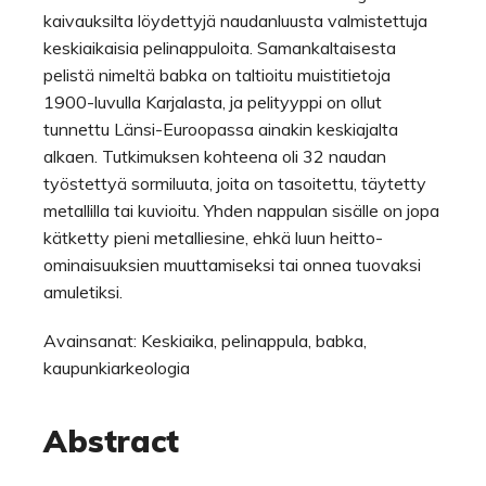
kaivauksilta löydettyjä naudanluusta valmistettuja
keskiaikaisia pelinappuloita. Samankaltaisesta
pelistä nimeltä babka on taltioitu muistitietoja
1900-luvulla Karjalasta, ja pelityyppi on ollut
tunnettu Länsi-Euroopassa ainakin keskiajalta
alkaen. Tutkimuksen kohteena oli 32 naudan
työstettyä sormiluuta, joita on tasoitettu, täytetty
metallilla tai kuvioitu. Yhden nappulan sisälle on jopa
kätketty pieni metalliesine, ehkä luun heitto-
ominaisuuksien muuttamiseksi tai onnea tuovaksi
amuletiksi.
Avainsanat: Keskiaika, pelinappula, babka,
kaupunkiarkeologia
Abstract