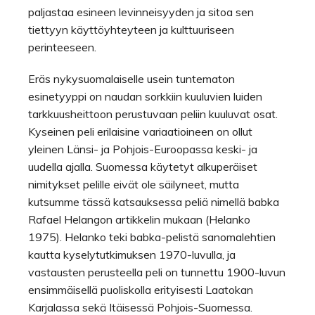
paljastaa esineen levinneisyyden ja sitoa sen
tiettyyn käyttöyhteyteen ja kulttuuriseen
perinteeseen.
Eräs nykysuomalaiselle usein tuntematon
esinetyyppi on naudan sorkkiin kuuluvien luiden
tarkkuusheittoon perustuvaan peliin kuuluvat osat.
Kyseinen peli erilaisine variaatioineen on ollut
yleinen Länsi- ja Pohjois-Euroopassa keski- ja
uudella ajalla. Suomessa käytetyt alkuperäiset
nimitykset pelille eivät ole säilyneet, mutta
kutsumme tässä katsauksessa peliä nimellä babka
Rafael Helangon artikkelin mukaan (Helanko
1975). Helanko teki babka-pelistä sanomalehtien
kautta kyselytutkimuksen 1970-luvulla, ja
vastausten perusteella peli on tunnettu 1900-luvun
ensimmäisellä puoliskolla erityisesti Laatokan
Karjalassa sekä Itäisessä Pohjois-Suomessa.