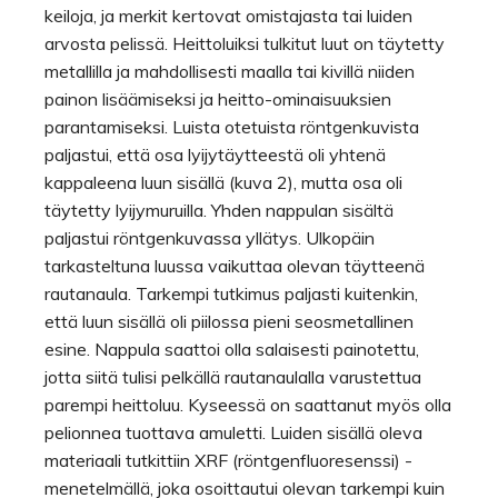
keiloja, ja merkit kertovat omistajasta tai luiden
arvosta pelissä. Heittoluiksi tulkitut luut on täytetty
metallilla ja mahdollisesti maalla tai kivillä niiden
painon lisäämiseksi ja heitto-ominaisuuksien
parantamiseksi. Luista otetuista röntgenkuvista
paljastui, että osa lyijytäytteestä oli yhtenä
kappaleena luun sisällä (kuva 2), mutta osa oli
täytetty lyijymuruilla. Yhden nappulan sisältä
paljastui röntgenkuvassa yllätys. Ulkopäin
tarkasteltuna luussa vaikuttaa olevan täytteenä
rautanaula. Tarkempi tutkimus paljasti kuitenkin,
että luun sisällä oli piilossa pieni seosmetallinen
esine. Nappula saattoi olla salaisesti painotettu,
jotta siitä tulisi pelkällä rautanaulalla varustettua
parempi heittoluu. Kyseessä on saattanut myös olla
pelionnea tuottava amuletti. Luiden sisällä oleva
materiaali tutkittiin XRF (röntgenfluoresenssi) -
menetelmällä, joka osoittautui olevan tarkempi kuin