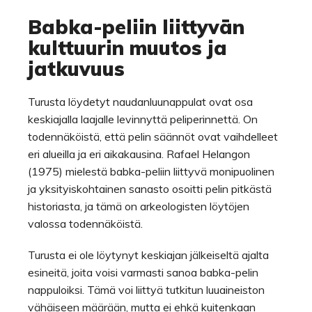
Babka-peliin liittyvän
kulttuurin muutos ja
jatkuvuus
Turusta löydetyt naudanluunappulat ovat osa
keskiajalla laajalle levinnyttä peliperinnettä. On
todennäköistä, että pelin säännöt ovat vaihdelleet
eri alueilla ja eri aikakausina. Rafael Helangon
(1975) mielestä babka-peliin liittyvä monipuolinen
ja yksityiskohtainen sanasto osoitti pelin pitkästä
historiasta, ja tämä on arkeologisten löytöjen
valossa todennäköistä.
Turusta ei ole löytynyt keskiajan jälkeiseltä ajalta
esineitä, joita voisi varmasti sanoa babka-pelin
nappuloiksi. Tämä voi liittyä tutkitun luuaineiston
vähäiseen määrään, mutta ei ehkä kuitenkaan