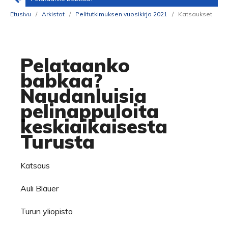
Etusivu
/
Arkistot
/
Pelitutkimuksen vuosikirja 2021
/
Katsaukset
Pelataanko
babkaa?
Naudanluisia
pelinappuloita
keskiaikaisesta
Turusta
Katsaus
Auli Bläuer
Turun yliopisto