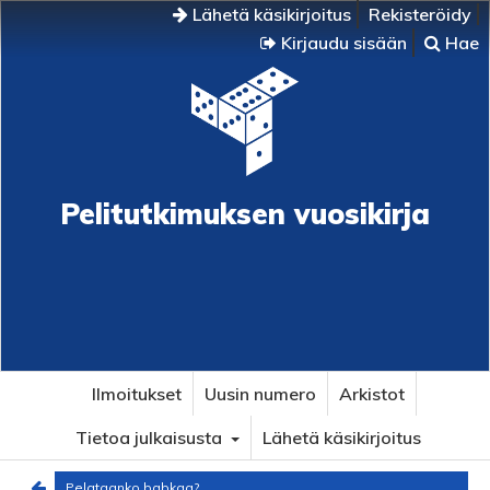
Lähetä käsikirjoitus
Rekisteröidy
Kirjaudu sisään
Hae
Pelitutkimuksen vuosikirja
Ilmoitukset
Uusin numero
Arkistot
Tietoa julkaisusta
Lähetä käsikirjoitus
Pelataanko babkaa?