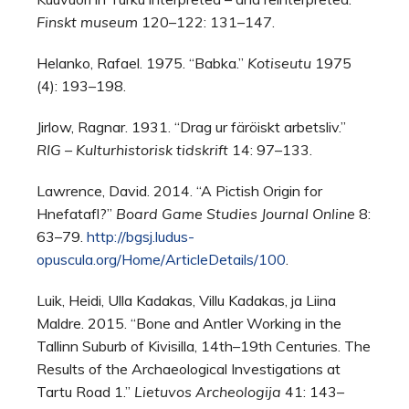
Finskt museum
120–122: 131–147.
Helanko, Rafael. 1975. “Babka.”
Kotiseutu
1975
(4): 193–198.
Jirlow, Ragnar. 1931. “Drag ur färöiskt arbetsliv.”
RIG – Kulturhistorisk tidskrift
14: 97–133.
Lawrence, David. 2014. “A Pictish Origin for
Hnefatafl?”
Board Game Studies Journal Online
8:
63–79.
http://bgsj.ludus-
opuscula.org/Home/ArticleDetails/100
.
Luik, Heidi, Ulla Kadakas, Villu Kadakas, ja Liina
Maldre. 2015. “Bone and Antler Working in the
Tallinn Suburb of Kivisilla, 14th–19th Centuries. The
Results of the Archaeological Investigations at
Tartu Road 1.”
Lietuvos Archeologija
41: 143–