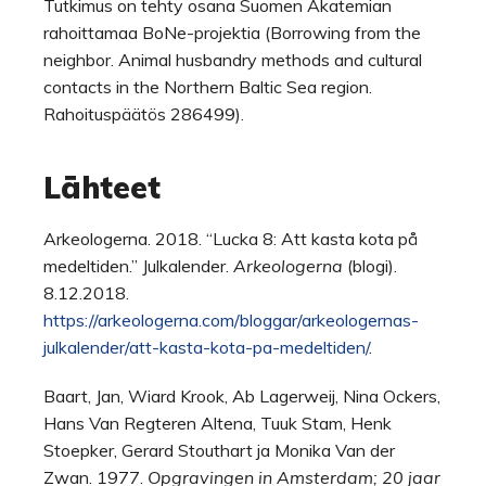
Tutkimus on tehty osana Suomen Akatemian
rahoittamaa BoNe-projektia (Borrowing from the
neighbor. Animal husbandry methods and cultural
contacts in the Northern Baltic Sea region.
Rahoituspäätös 286499).
Lähteet
Arkeologerna. 2018. “Lucka 8: Att kasta kota på
medeltiden.” Julkalender.
Arkeologerna
(blogi).
8.12.2018.
https://arkeologerna.com/bloggar/arkeologernas-
julkalender/att-kasta-kota-pa-medeltiden/
.
Baart, Jan, Wiard Krook, Ab Lagerweij, Nina Ockers,
Hans Van Regteren Altena, Tuuk Stam, Henk
Stoepker, Gerard Stouthart ja Monika Van der
Zwan. 1977.
Opgravingen in Amsterdam; 20 jaar