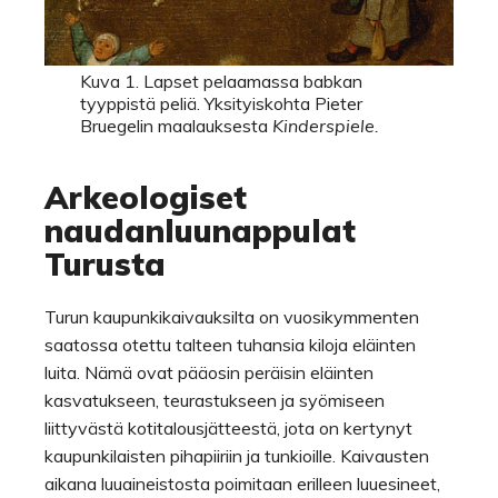
Kuva 1. Lapset pelaamassa babkan
tyyppistä peliä. Yksityiskohta Pieter
Bruegelin maalauksesta
Kinderspiele.
Arkeologiset
naudanluunappulat
Turusta
Turun kaupunkikaivauksilta on vuosikymmenten
saatossa otettu talteen tuhansia kiloja eläinten
luita. Nämä ovat pääosin peräisin eläinten
kasvatukseen, teurastukseen ja syömiseen
liittyvästä kotitalousjätteestä, jota on kertynyt
kaupunkilaisten pihapiiriin ja tunkioille. Kaivausten
aikana luuaineistosta poimitaan erilleen luuesineet,