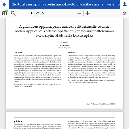
Digitaalisen oppimispelin uusiokäyttö aikuisille suomen kielen oppijoille
Palvelua ylläpitää
Tieteellisten seurain valtuuskunta
.